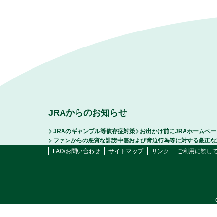
JRAからのお知らせ
JRAのギャンブル等依存症対策
お出かけ前にJRAホームペ
ファンからの悪質な誹謗中傷および脅迫行為等に対する厳正な
FAQ/お問い合わせ
サイトマップ
リンク
ご利用に際し