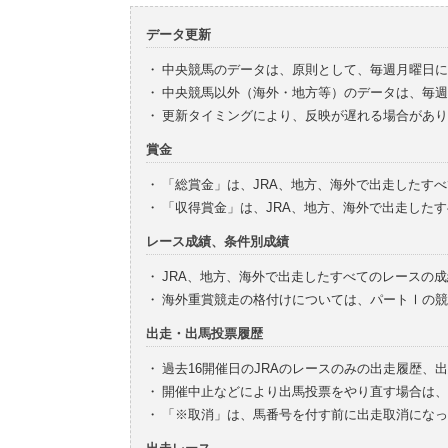
データ更新
・
中央競馬のデータは、原則として、毎週月曜日に
・
中央競馬以外（海外・地方等）のデータは、毎週
・
更新タイミングにより、反映が遅れる場合があり
賞金
・
「総賞金」は、JRA、地方、海外で出走したす
・
「収得賞金」は、JRA、地方、海外で出走した
レース成績、条件別成績
・
JRA、地方、海外で出走したすべてのレースの
・
海外重賞競走の格付けについては、パートⅠの競
出走・出馬投票履歴
・
過去16開催日のJRAのレースのみの出走履歴、
・
開催中止などにより出馬投票をやり直す場合は、
・
「※取消」は、馬番号を付す前に出走取消になっ