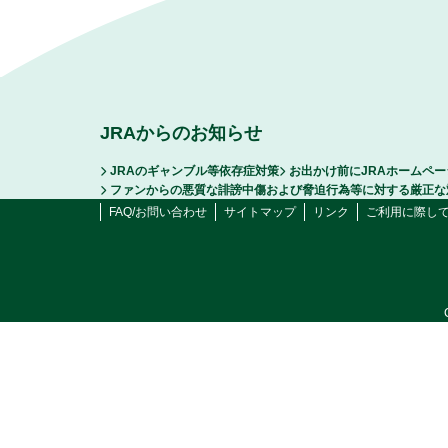
JRAからのお知らせ
JRAのギャンブル等依存症対策
お出かけ前にJRAホームペ
ファンからの悪質な誹謗中傷および脅迫行為等に対する厳正な
FAQ/お問い合わせ
サイトマップ
リンク
ご利用に際し