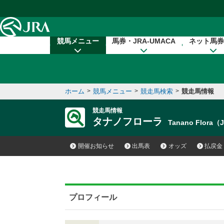
本文へ移動する
競馬メニュー
馬券・JRA-UMACA
ネット馬券
ホーム
>
競馬メニュー
>
競走馬検索
>
競走馬情報
競走馬情報
タナノフローラ
Tanano Flora（
開催お知らせ
出馬表
オッズ
払戻金
プロフィール