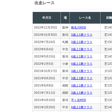
出走レース
年月日
場
レース名
距
2022年12月25日
阪神
猪名川特別
芝14
2022年10月30日
新潟
3歳上1勝クラス
芝14
2022年7月24日
札幌
3歳上1勝クラス
芝15
2022年6月4日
中京
3歳上1勝クラス
芝14
2022年5月15日
新潟
4歳上1勝クラス
芝14
2022年2月5日
小倉
4歳上1勝クラス
芝12
2021年10月17日
新潟
3歳上1勝クラス
ダ12
2021年9月20日
中京
3歳上1勝クラス
芝12
2021年8月8日
函館
3歳上1勝クラス
芝12
2021年7月11日
函館
3歳上1勝クラス
芝12
2021年4月10日
新潟
平ヶ岳特別
芝12
2021年3月20日
中京
4歳上1勝クラス
芝14