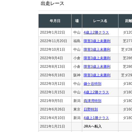
出走レース
年月日
場
レース名
距
2023年1月22日
中山
4歳上2勝クラス
ダ12
2022年11月20日
福島
障害3歳上未勝利
芝27
2022年10月1日
中山
障害3歳上未勝利
芝ダ28
2022年9月4日
小倉
障害3歳上未勝利
芝28
2022年8月13日
小倉
障害3歳上未勝利
芝28
2022年6月18日
阪神
障害3歳上未勝利
芝ダ29
2022年3月12日
中山
鎌ケ谷特別
ダ18
2022年1月15日
中山
4歳上2勝クラス
ダ18
2021年9月5日
新潟
両津湾特別
ダ18
2021年6月26日
東京
日野特別
ダ16
2021年4月10日
新潟
4歳上1勝クラス
ダ18
2021年1月21日
JRAへ転入