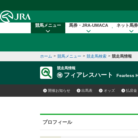
本文へ移動する
競馬メニュー
馬券・JRA-UMACA
ネット馬券
ホーム
>
競馬メニュー
>
競走馬検索
>
競走馬情報
競走馬情報
フィアレスハート
Fearless
開催お知らせ
出馬表
オッズ
払戻金
プロフィール