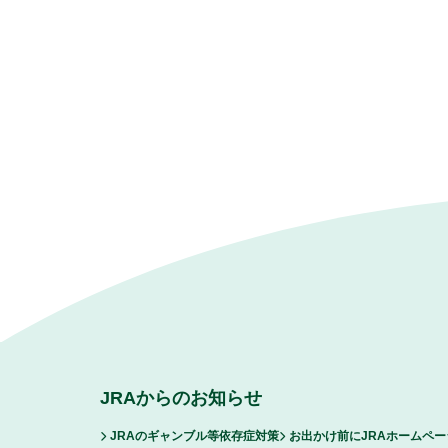
JRAからのお知らせ
JRAのギャンブル等依存症対策
お出かけ前にJRAホームペ