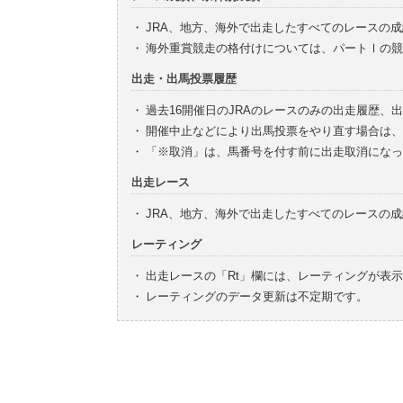
・
JRA、地方、海外で出走したすべてのレースの
・
海外重賞競走の格付けについては、パートⅠの競
出走・出馬投票履歴
・
過去16開催日のJRAのレースのみの出走履歴、
・
開催中止などにより出馬投票をやり直す場合は、
・
「※取消」は、馬番号を付す前に出走取消になっ
出走レース
・
JRA、地方、海外で出走したすべてのレースの
レーティング
・
出走レースの「Rt」欄には、レーティングが表
・
レーティングのデータ更新は不定期です。