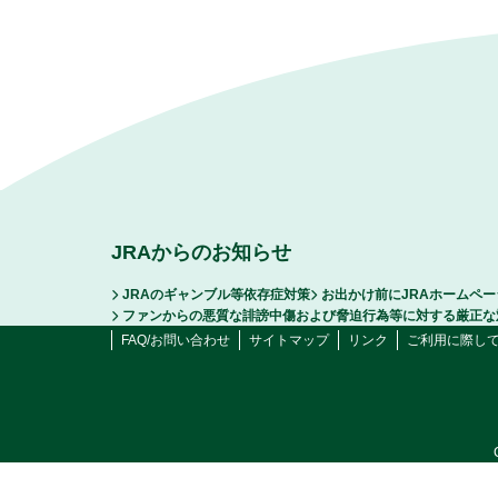
JRAからのお知らせ
JRAのギャンブル等依存症対策
お出かけ前にJRAホームペ
ファンからの悪質な誹謗中傷および脅迫行為等に対する厳正な
FAQ/お問い合わせ
サイトマップ
リンク
ご利用に際し