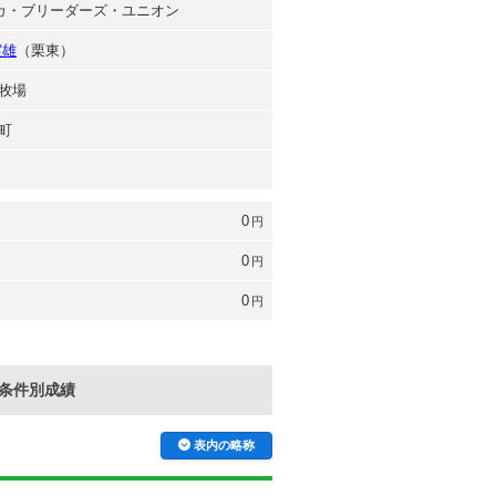
ダカ・ブリーダーズ・ユニオン
実雄
（栗東）
牧場
町
0
円
0
円
0
円
条件別成績
表内の略称