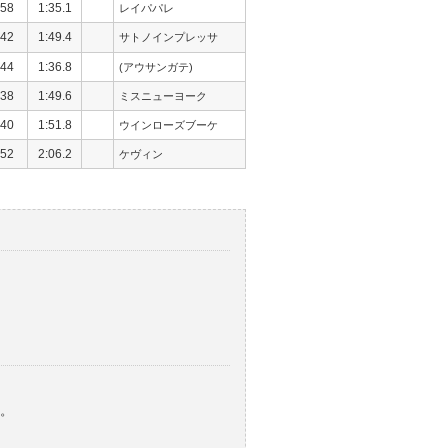
58
1:35.1
レイパパレ
42
1:49.4
サトノインプレッサ
44
1:36.8
(アウサンガテ)
38
1:49.6
ミスニューヨーク
40
1:51.8
ウインローズブーケ
52
2:06.2
ケヴィン
。