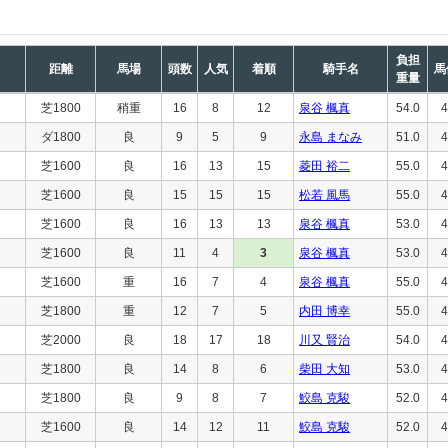
負担
距離
馬場
頭数
人気
着順
騎手名
馬
重量
芝1800
稍重
16
8
12
泉谷 楓真
54.0
4
ダ1800
良
9
5
9
永島 まなみ
51.0
4
芝1600
良
16
13
15
菱田 裕二
55.0
4
芝1600
良
15
15
15
松若 風馬
55.0
4
芝1600
良
16
13
13
泉谷 楓真
53.0
4
芝1600
良
11
4
3
泉谷 楓真
53.0
4
芝1600
重
16
7
4
泉谷 楓真
55.0
4
芝1800
重
12
7
5
内田 博幸
55.0
4
芝2000
良
18
17
18
川又 賢治
54.0
4
芝1800
良
14
8
6
柴田 大知
53.0
4
芝1800
良
9
8
7
鮫島 克駿
52.0
4
芝1600
良
14
12
11
鮫島 克駿
52.0
4