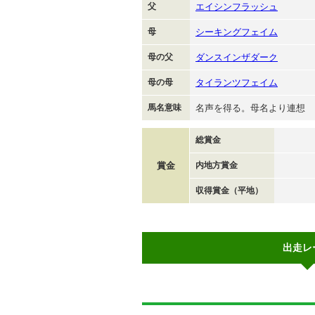
父
エイシンフラッシュ
母
シーキングフェイム
母の父
ダンスインザダーク
母の母
タイランツフェイム
馬名意味
名声を得る。母名より連想
総賞金
賞金
内地方賞金
収得賞金（平地）
出走レ