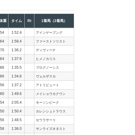
体重
タイム
Rt
1着馬（2着馬）
54
1:52.4
アインゲーブング
64
1:58.4
ファーストソリスト
70
1:36.2
ディヴィーナ
64
1:37.6
ヒメノカリス
66
1:35.5
プログノーシス
66
1:34.6
ヴェルザスカ
56
1:37.2
アトリビュート
60
1:49.6
メイショウカクウン
54
2:05.4
モーソンピーク
50
1:50.4
カレンシュトラウス
56
1:48.5
セウラサーリ
58
1:36.0
サンライズオネスト