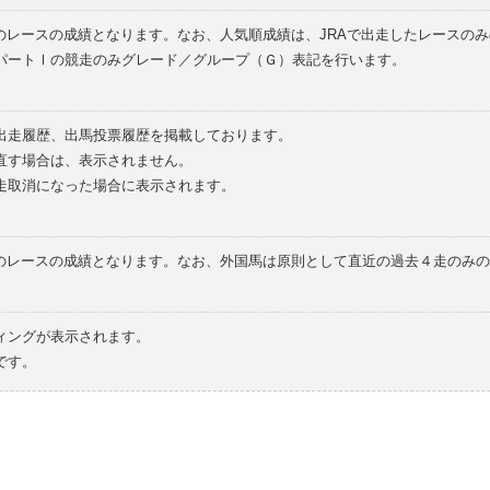
のレースの成績となります。なお、人気順成績は、JRAで出走したレースの
パートⅠの競走のみグレード／グループ（Ｇ）表記を行います。
の出走履歴、出馬投票履歴を掲載しております。
直す場合は、表示されません。
走取消になった場合に表示されます。
てのレースの成績となります。なお、外国馬は原則として直近の過去４走のみ
ィングが表示されます。
です。