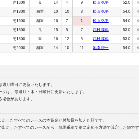
芝1600
良
14
4
9
松山 弘平
52.0
4
芝1800
稍重
10
10
8
松山 弘平
54.0
4
芝1600
稍重
16
7
1
松山 弘平
54.0
4
芝1800
良
15
5
7
西村 淳也
53.0
4
芝1800
重
16
12
5
西村 淳也
53.0
4
芝2000
稍重
14
10
11
池添 謙一
54.0
4
毎週月曜日に更新いたします。
ータは、毎週月・木・日曜日に更新いたします。
る場合があります。
で出走したすべてのレースの本賞金と付加賞を加えた額です。
外で出走したすべてのレースから、競馬番組で別に定める方法で算定した額です