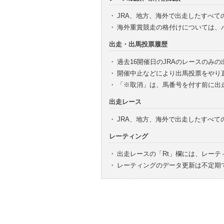
・
JRA、地方、海外で出走したすべて
・
海外重賞競走の格付けについては、
出走・出馬投票履歴
・
過去16開催日のJRAのレースのみ
・
開催中止などにより出馬投票をやり
・
「※取消」は、馬番号を付す前に出
出走レース
・
JRA、地方、海外で出走したすべ
レーティング
・
出走レースの「Rt」欄には、レーテ
・
レーティングのデータ更新は不定期