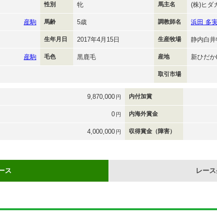
性別
牝
馬主名
(株)ヒ
産駒
馬齢
5歳
調教師名
浜田 多
生年月日
2017年4月15日
生産牧場
静内白井
産駒
毛色
黒鹿毛
産地
新ひだか
取引市場
9,870,000
内付加賞
円
0
内海外賞金
円
4,000,000
収得賞金（障害）
円
ース
レース