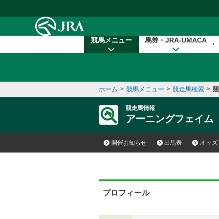
本文へ移動する
競馬メニュー
馬券・JRA-UMACA
ホーム
>
競馬メニュー
>
競走馬検索
>
競
競走馬情報
アーニングフェイム
開催お知らせ
出馬表
オッズ
プロフィール