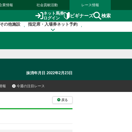
企業情報
社会貢献活動
レース情報
ネット馬券
検索
ビギナーズ
ログイン
その他施設
指定席・入場券ネット予約
抹消年月日 2022年2月23日
情報
今週の注目レース
戻る