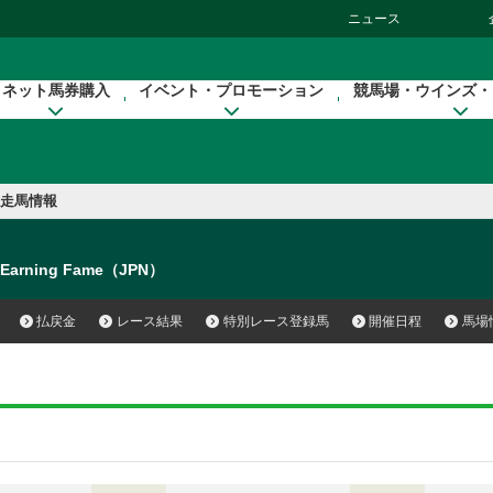
ニュース
ネット馬券購入
イベント・プロモーション
競馬場・ウインズ・
走馬情報
Earning Fame（JPN）
払戻金
レース結果
特別レース登録馬
開催日程
馬場