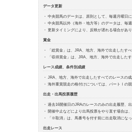
データ更新
・
中央競馬のデータは、原則として、毎週月曜日に
・
中央競馬以外（海外・地方等）のデータは、毎週
・
更新タイミングにより、反映が遅れる場合があり
賞金
・
「総賞金」は、JRA、地方、海外で出走したす
・
「収得賞金」は、JRA、地方、海外で出走した
レース成績、条件別成績
・
JRA、地方、海外で出走したすべてのレースの
・
海外重賞競走の格付けについては、パートⅠの競
出走・出馬投票履歴
・
過去16開催日のJRAのレースのみの出走履歴、
・
開催中止などにより出馬投票をやり直す場合は、
・
「※取消」は、馬番号を付す前に出走取消になっ
出走レース