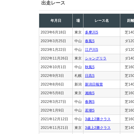
出走レース
年月日
場
レース名
距
2023年6月18日
東京
多摩川S
芝14
2023年3月25日
中山
春風S
ダ12
2023年1月22日
中山
江戸川S
ダ12
2022年11月26日
東京
シャングリラ
ダ14
2022年10月1日
中山
秋風S
芝16
2022年9月3日
札幌
日高S
芝15
2022年8月6日
新潟
新潟日報賞
芝14
2022年5月8日
東京
湘南S
芝16
2022年3月27日
中山
春興S
芝16
2022年1月9日
中山
若潮S
芝16
2021年12月12日
中山
3歳上2勝クラス
芝16
2021年11月21日
東京
3歳上2勝クラス
芝14