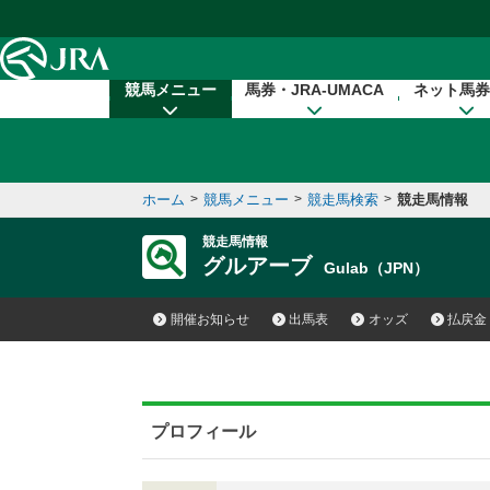
本文へ移動する
競馬メニュー
馬券・JRA-UMACA
ネット馬券
ホーム
>
競馬メニュー
>
競走馬検索
>
競走馬情報
競走馬情報
グルアーブ
Gulab（JPN）
開催お知らせ
出馬表
オッズ
払戻金
プロフィール