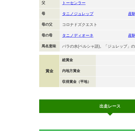
父
トーセンラー
母
タニノジュレップ
産
母の父
コロナドズクエスト
母の母
タニノディオーネ
産
馬名意味
バラの水(ペルシャ語)。「ジュレップ」
総賞金
賞金
内地方賞金
収得賞金（平地）
出走レース