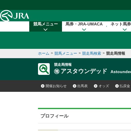
本文へ移動する
競馬メニュー
馬券・JRA-UMACA
ネット馬券
ホーム
>
競馬メニュー
>
競走馬検索
>
競走馬情報
競走馬情報
アスタウンデッド
Astound
開催お知らせ
出馬表
オッズ
払戻金
プロフィール