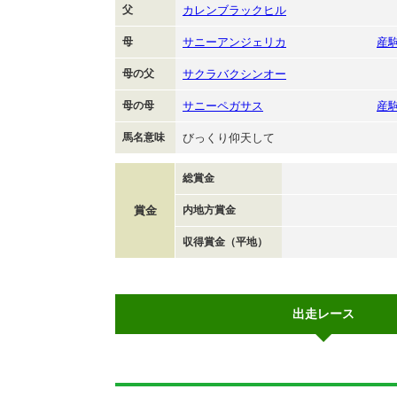
父
カレンブラックヒル
母
サニーアンジェリカ
産
母の父
サクラバクシンオー
母の母
サニーペガサス
産
馬名意味
びっくり仰天して
総賞金
賞金
内地方賞金
収得賞金（平地）
出走レース