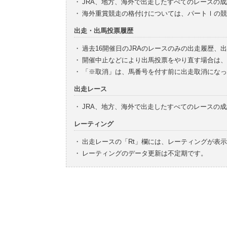
・
JRA、地方、海外で出走したすべてのレースの
・
海外重賞競走の格付けについては、パートⅠの競
出走・出馬投票履歴
・
過去16開催日のJRAのレースのみの出走履歴、
・
開催中止などにより出馬投票をやり直す場合は、
・
「※取消」は、馬番号を付す前に出走取消になっ
出走レース
・
JRA、地方、海外で出走したすべてのレースの
レーティング
・
出走レースの「Rt」欄には、レーティングが表
・
レーティングのデータ更新は不定期です。