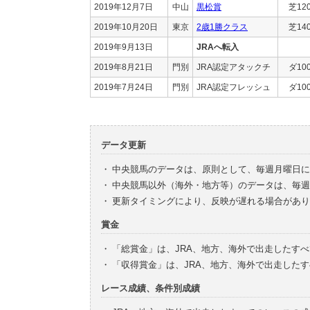
2019年12月7日
中山
黒松賞
芝12
2019年10月20日
東京
2歳1勝クラス
芝14
2019年9月13日
JRAへ転入
2019年8月21日
門別
JRA認定アタックチ
ダ10
2019年7月24日
門別
JRA認定フレッシュ
ダ10
データ更新
・
中央競馬のデータは、原則として、毎週月曜日に
・
中央競馬以外（海外・地方等）のデータは、毎週
・
更新タイミングにより、反映が遅れる場合があり
賞金
・
「総賞金」は、JRA、地方、海外で出走したす
・
「収得賞金」は、JRA、地方、海外で出走した
レース成績、条件別成績