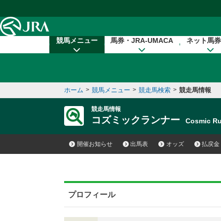
本文へ移動する
競馬メニュー
馬券・JRA-UMACA
ネット馬券
ホーム
>
競馬メニュー
>
競走馬検索
>
競走馬情報
競走馬情報
コズミックランナー
Cosmic R
開催お知らせ
出馬表
オッズ
払戻金
プロフィール