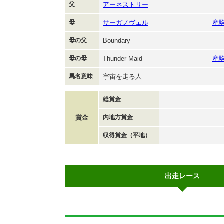
父
アーネストリー
母
サーガノヴェル
産
母の父
Boundary
母の母
Thunder Maid
産
馬名意味
宇宙を走る人
総賞金
賞金
内地方賞金
収得賞金（平地）
出走レース