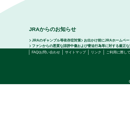
JRAからのお知らせ
JRAのギャンブル等依存症対策
お出かけ前にJRAホームペ
ファンからの悪質な誹謗中傷および脅迫行為等に対する厳正な
FAQ/お問い合わせ
サイトマップ
リンク
ご利用に際し