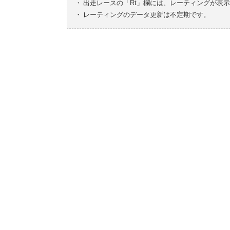
・
出走レースの「Rt」欄には、レーティングが表
・
レーティングのデータ更新は不定期です。