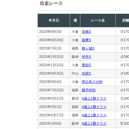
出走レース
年月日
場
レース名
距
2023年9月3日
小倉
宮崎S
ダ17
2023年8月20日
小倉
薩摩S
ダ17
2023年7月1日
福島
鶴ヶ城S
ダ17
2023年2月25日
阪神
伊丹S
ダ18
2023年1月22日
小倉
豊前S
ダ17
2022年9月25日
中山
内房S
ダ18
2022年9月4日
小倉
西日本スポ杯
ダ17
2022年7月23日
福島
横手特別
ダ17
2022年5月21日
新潟
4歳上1勝クラス
ダ18
2022年5月1日
福島
4歳上1勝クラス
ダ17
2022年4月17日
福島
4歳上1勝クラス
ダ17
2022年3月6日
阪神
4歳上1勝クラス
芝16