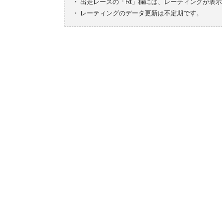
・
出走レースの「Rt」欄には、レーティングが表
・
レーティングのデータ更新は不定期です。