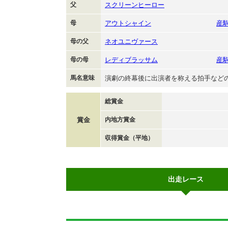
父
スクリーンヒーロー
母
アウトシャイン
産
母の父
ネオユニヴァース
母の母
レディブラッサム
産
馬名意味
演劇の終幕後に出演者を称える拍手など
総賞金
賞金
内地方賞金
収得賞金（平地）
出走レース