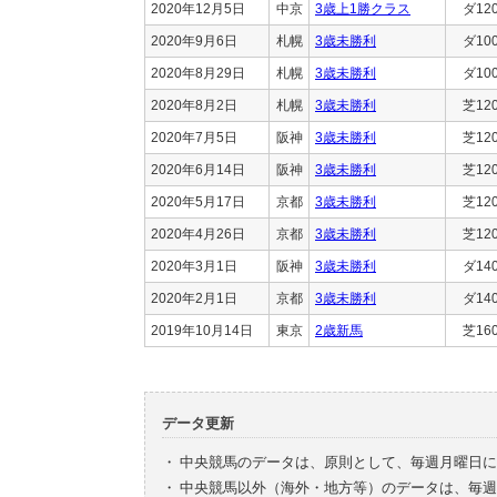
2020年12月5日
中京
3歳上1勝クラス
ダ12
2020年9月6日
札幌
3歳未勝利
ダ10
2020年8月29日
札幌
3歳未勝利
ダ10
2020年8月2日
札幌
3歳未勝利
芝12
2020年7月5日
阪神
3歳未勝利
芝12
2020年6月14日
阪神
3歳未勝利
芝12
2020年5月17日
京都
3歳未勝利
芝12
2020年4月26日
京都
3歳未勝利
芝12
2020年3月1日
阪神
3歳未勝利
ダ14
2020年2月1日
京都
3歳未勝利
ダ14
2019年10月14日
東京
2歳新馬
芝16
データ更新
・
中央競馬のデータは、原則として、毎週月曜日に
・
中央競馬以外（海外・地方等）のデータは、毎週