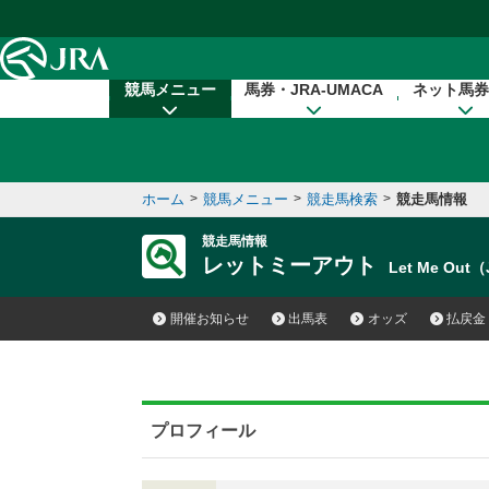
本文へ移動する
競馬メニュー
馬券・JRA-UMACA
ネット馬券
ホーム
>
競馬メニュー
>
競走馬検索
>
競走馬情報
競走馬情報
レットミーアウト
Let Me Out
開催お知らせ
出馬表
オッズ
払戻金
プロフィール