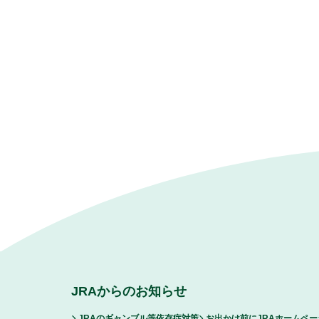
JRAからのお知らせ
JRAのギャンブル等依存症対策
お出かけ前にJRAホームペ