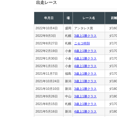
出走レース
年月日
場
レース名
距
2022年10月4日
盛岡
アンタレス賞
ダ16
2022年9月3日
札幌
3歳上1勝クラス
ダ17
2022年8月27日
札幌
ニセコ特別
ダ17
2022年2月19日
小倉
4歳上1勝クラス
ダ17
2022年1月30日
小倉
4歳上1勝クラス
ダ17
2022年1月15日
小倉
4歳上1勝クラス
ダ17
2021年11月7日
福島
3歳上1勝クラス
ダ17
2021年10月24日
新潟
3歳上1勝クラス
ダ18
2021年10月10日
新潟
3歳上1勝クラス
ダ18
2021年9月26日
中山
3歳上1勝クラス
ダ18
2021年8月15日
札幌
3歳上1勝クラス
ダ17
2021年5月16日
新潟
4歳上1勝クラス
ダ18