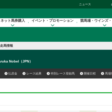
ニュース
ネット馬券購入
イベント・プロモーション
競馬場・ウインズ・
走馬情報
ruka Nobel（JPN）
払戻金
レース結果
特別レース登録馬
開催日程
馬場