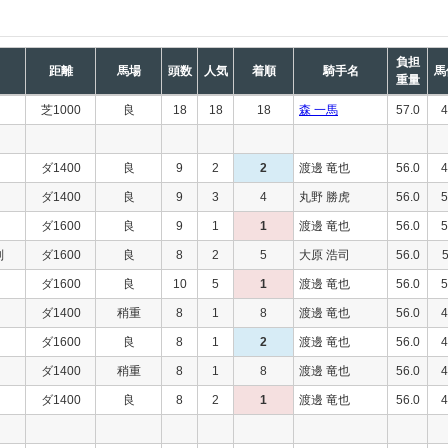
負担
距離
馬場
頭数
人気
着順
騎手名
馬
重量
芝1000
良
18
18
18
森 一馬
57.0
4
ダ1400
良
9
2
2
渡邊 竜也
56.0
4
ダ1400
良
9
3
4
丸野 勝虎
56.0
5
ダ1600
良
9
1
1
渡邊 竜也
56.0
5
別
ダ1600
良
8
2
5
大原 浩司
56.0
ダ1600
良
10
5
1
渡邊 竜也
56.0
5
ダ1400
稍重
8
1
8
渡邊 竜也
56.0
4
ダ1600
良
8
1
2
渡邊 竜也
56.0
4
ダ1400
稍重
8
1
8
渡邊 竜也
56.0
4
ダ1400
良
8
2
1
渡邊 竜也
56.0
4