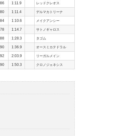
86
1:11.9
レッドクレオス
80
1:11.4
デルマカトリーナ
84
1:10.6
メイクアンシー
78
1:14.7
サトノギャロス
88
1:28.3
タゴム
90
1:36.9
オースミカテドラル
92
2:03.9
リーガルメイン
90
1:50.3
クロノジェネシス