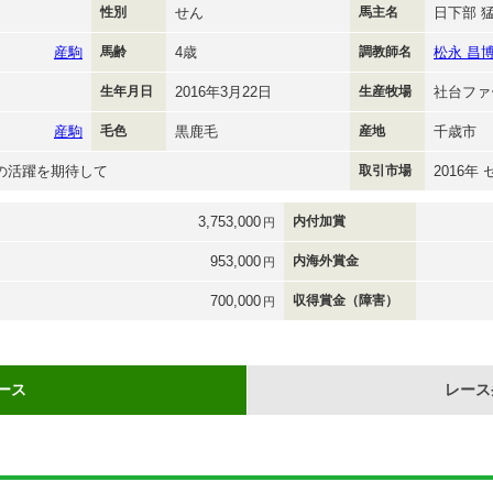
性別
せん
馬主名
日下部 
産駒
馬齢
4歳
調教師名
松永 昌
生年月日
2016年3月22日
生産牧場
社台ファ
産駒
毛色
黒鹿毛
産地
千歳市
の活躍を期待して
取引市場
2016年
3,753,000
内付加賞
円
953,000
内海外賞金
円
700,000
収得賞金（障害）
円
ース
レース