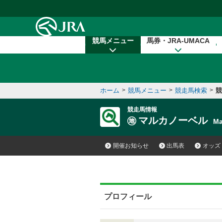
本文へ移動する
競馬メニュー
馬券・JRA-UMACA
ホーム
>
競馬メニュー
>
競走馬検索
>
競
競走馬情報
マルカノーベル
Ma
開催お知らせ
出馬表
オッズ
プロフィール