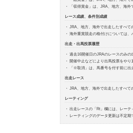
・
「収得賞金」は、JRA、地方、海
レース成績、条件別成績
・
JRA、地方、海外で出走したすべて
・
海外重賞競走の格付けについては、
出走・出馬投票履歴
・
過去16開催日のJRAのレースのみ
・
開催中止などにより出馬投票をやり
・
「※取消」は、馬番号を付す前に出
出走レース
・
JRA、地方、海外で出走したすべ
レーティング
・
出走レースの「Rt」欄には、レーテ
・
レーティングのデータ更新は不定期