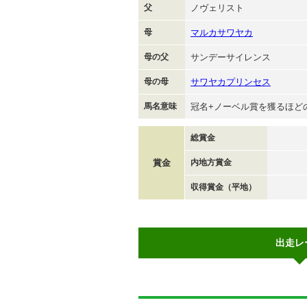
父
ノヴェリスト
母
マルカサワヤカ
母の父
サンデーサイレンス
母の母
サワヤカプリンセス
馬名意味
冠名+ノーベル賞を獲るほど
総賞金
賞金
内地方賞金
収得賞金（平地）
出走レ