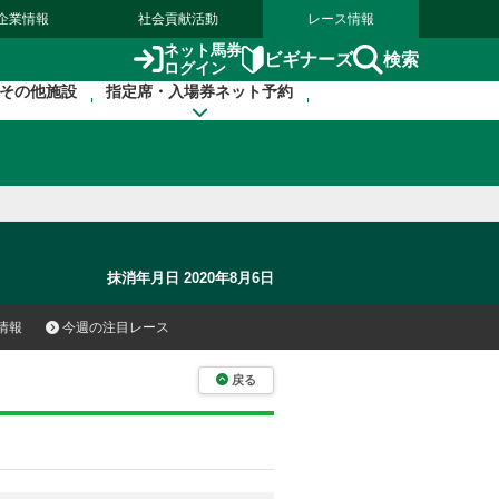
企業情報
社会貢献活動
レース情報
ネット馬券
検索
ビギナーズ
ログイン
その他施設
指定席・入場券ネット予約
抹消年月日 2020年8月6日
情報
今週の注目レース
戻る