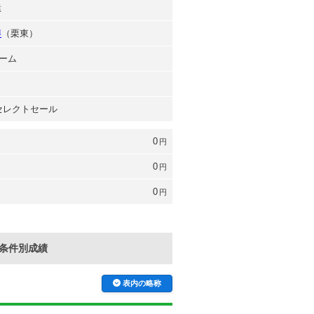
猛
博
（栗東）
ーム
 セレクトセール
0
円
0
円
0
円
条件別成績
表内の略称