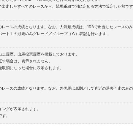
外で出走したすべてのレースから、競馬番組で別に定める方法で算定した額です
のレースの成績となります。なお、人気順成績は、JRAで出走したレースの
パートⅠの競走のみグレード／グループ（Ｇ）表記を行います。
の出走履歴、出馬投票履歴を掲載しております。
直す場合は、表示されません。
走取消になった場合に表示されます。
てのレースの成績となります。なお、外国馬は原則として直近の過去４走のみ
ィングが表示されます。
です。