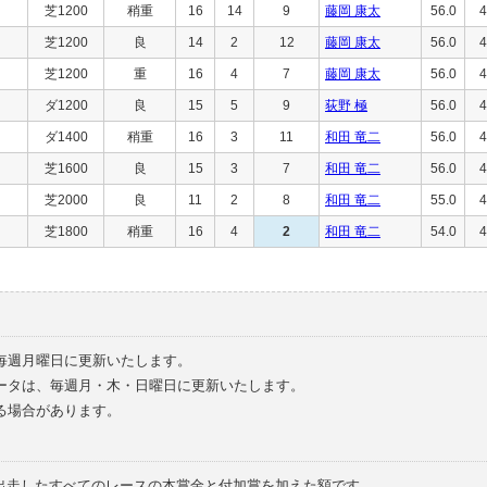
芝1200
稍重
16
14
9
藤岡 康太
56.0
4
芝1200
良
14
2
12
藤岡 康太
56.0
4
芝1200
重
16
4
7
藤岡 康太
56.0
4
ダ1200
良
15
5
9
荻野 極
56.0
4
ダ1400
稍重
16
3
11
和田 竜二
56.0
4
芝1600
良
15
3
7
和田 竜二
56.0
4
芝2000
良
11
2
8
和田 竜二
55.0
4
芝1800
稍重
16
4
2
和田 竜二
54.0
4
毎週月曜日に更新いたします。
ータは、毎週月・木・日曜日に更新いたします。
る場合があります。
で出走したすべてのレースの本賞金と付加賞を加えた額です。