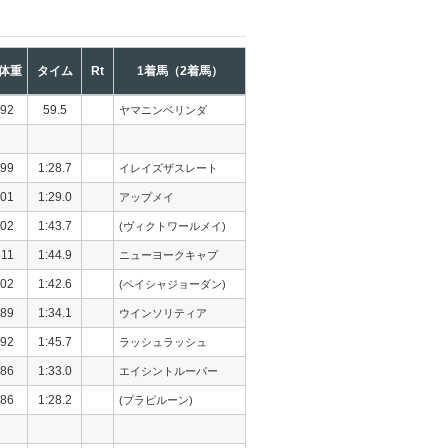
体重
タイム
Rt
1着馬（2着馬）
92
59.5
ヤマニンベリンダ
99
1:28.7
イレイズザスレート
01
1:29.0
アップメイ
02
1:43.7
(ヴィクトワールメイ)
511
1:44.9
ニューヨークキャプ
02
1:42.6
(ペイシャジョーダン)
89
1:34.1
ウインソリティア
92
1:45.7
ラッシュラッシュ
86
1:33.0
エイシントルーパー
86
1:28.2
(プラピルーン)