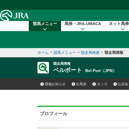
本文へ移動する
競馬メニュー
馬券・JRA-UMACA
ネット馬券
ホーム
>
競馬メニュー
>
競走馬検索
>
競走馬情報
競走馬情報
ベルポート
Bel Port（JPN）
開催お知らせ
出馬表
オッズ
払戻金
プロフィール