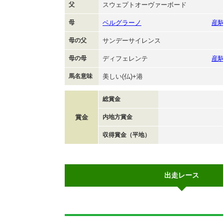
父
スウェプトオーヴァーボード
母
ベルグラーノ
産
母の父
サンデーサイレンス
母の母
ディフェレンテ
産
馬名意味
美しい(仏)+港
総賞金
賞金
内地方賞金
収得賞金（平地）
出走レース