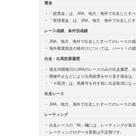
賞金
・
「総賞金」は、JRA、地方、海外で出走したす
・
「収得賞金」は、JRA、地方、海外で出走した
レース成績、条件別成績
・
JRA、地方、海外で出走したすべてのレースの
・
海外重賞競走の格付けについては、パートⅠの競
出走・出馬投票履歴
・
過去16開催日のJRAのレースのみの出走履歴、
・
開催中止などにより出馬投票をやり直す場合は、
・
「※取消」は、馬番号を付す前に出走取消になっ
出走レース
・
JRA、地方、海外で出走したすべてのレースの
レーティング
・
出走レースの「Rt」欄には、レーティングが表
・
レーティングのデータ更新は不定期です。