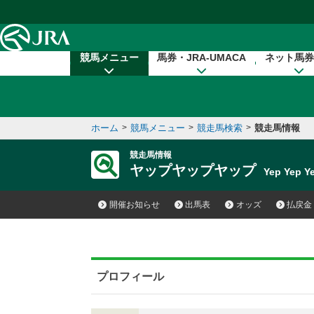
本文へ移動する
競馬メニュー
馬券・JRA-UMACA
ネット馬券
ホーム
>
競馬メニュー
>
競走馬検索
>
競走馬情報
競走馬情報
ヤップヤップヤップ
Yep Yep 
開催お知らせ
出馬表
オッズ
払戻金
プロフィール