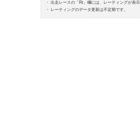
・
出走レースの「Rt」欄には、レーティングが表
・
レーティングのデータ更新は不定期です。