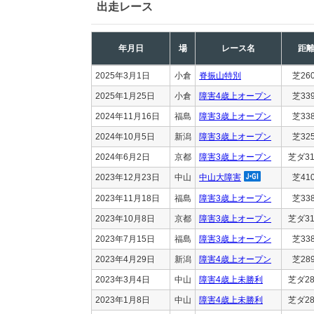
出走レース
年月日
場
レース名
距
2025年3月1日
小倉
脊振山特別
芝26
2025年1月25日
小倉
障害4歳上オープン
芝33
2024年11月16日
福島
障害3歳上オープン
芝33
2024年10月5日
新潟
障害3歳上オープン
芝32
2024年6月2日
京都
障害3歳上オープン
芝ダ31
2023年12月23日
中山
中山大障害
芝41
2023年11月18日
福島
障害3歳上オープン
芝33
2023年10月8日
京都
障害3歳上オープン
芝ダ31
2023年7月15日
福島
障害3歳上オープン
芝33
2023年4月29日
新潟
障害4歳上オープン
芝28
2023年3月4日
中山
障害4歳上未勝利
芝ダ28
2023年1月8日
中山
障害4歳上未勝利
芝ダ28