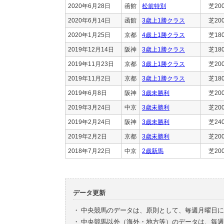
2020年6月28日
函館
松前特別
芝20
2020年6月14日
函館
3歳上1勝クラス
芝20
2020年1月25日
京都
4歳上1勝クラス
芝18
2019年12月14日
阪神
3歳上1勝クラス
芝18
2019年11月23日
京都
3歳上1勝クラス
芝20
2019年11月2日
京都
3歳上1勝クラス
芝18
2019年6月8日
阪神
3歳未勝利
芝20
2019年3月24日
中京
3歳未勝利
芝20
2019年2月24日
阪神
3歳未勝利
芝24
2019年2月2日
京都
3歳未勝利
芝20
2018年7月22日
中京
2歳新馬
芝20
データ更新
・
中央競馬のデータは、原則として、毎週月曜日に
・
中央競馬以外（海外・地方等）のデータは、毎週