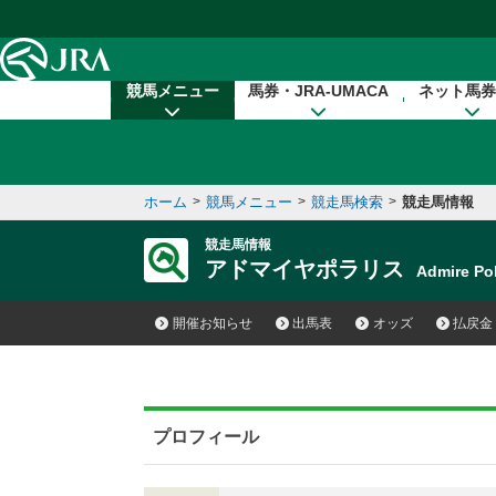
本文へ移動する
競馬メニュー
馬券・JRA-UMACA
ネット馬券
ホーム
>
競馬メニュー
>
競走馬検索
>
競走馬情報
競走馬情報
アドマイヤポラリス
Admire P
開催お知らせ
出馬表
オッズ
払戻金
プロフィール