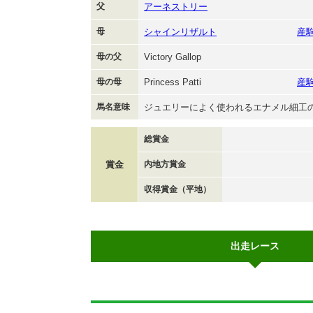
父
アーネストリー
母
シャインリザルト
産
母の父
Victory Gallop
母の母
Princess Patti
産
馬名意味
ジュエリーによく使われるエナメル細工
総賞金
賞金
内地方賞金
収得賞金（平地）
出走レース