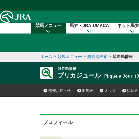
本文へ移動する
競馬メニュー
馬券・JRA-UMACA
ネット馬券
ホーム
>
競馬メニュー
>
競走馬検索
>
競走馬情報
競走馬情報
プリカジュール
Plique a Jour
開催お知らせ
出馬表
オッズ
払戻金
プロフィール