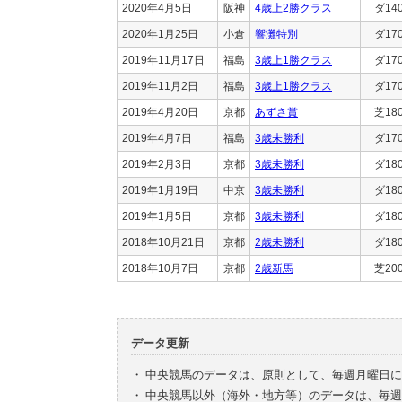
2020年4月5日
阪神
4歳上2勝クラス
ダ14
2020年1月25日
小倉
響灘特別
ダ17
2019年11月17日
福島
3歳上1勝クラス
ダ17
2019年11月2日
福島
3歳上1勝クラス
ダ17
2019年4月20日
京都
あずさ賞
芝18
2019年4月7日
福島
3歳未勝利
ダ17
2019年2月3日
京都
3歳未勝利
ダ18
2019年1月19日
中京
3歳未勝利
ダ18
2019年1月5日
京都
3歳未勝利
ダ18
2018年10月21日
京都
2歳未勝利
ダ18
2018年10月7日
京都
2歳新馬
芝20
データ更新
・
中央競馬のデータは、原則として、毎週月曜日に
・
中央競馬以外（海外・地方等）のデータは、毎週