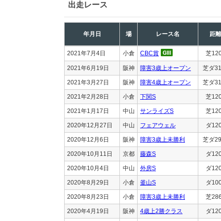
出走レース
年月日
場
レース名
距
2021年7月4日
小倉
CBC賞
芝12
2021年6月19日
阪神
障害3歳上オープン
芝ダ31
2021年3月27日
阪神
障害4歳上オープン
芝ダ31
2021年2月28日
小倉
下関S
芝12
2021年1月17日
中山
サンライズS
芝12
2020年12月27日
中山
フェアウェル
ダ12
2020年12月6日
阪神
障害3歳上未勝利
芝ダ29
2020年10月11日
京都
藤森S
ダ12
2020年10月4日
中山
外房S
ダ12
2020年8月29日
小倉
釜山S
ダ10
2020年8月23日
小倉
障害3歳上未勝利
芝28
2020年4月19日
阪神
4歳上2勝クラス
ダ12