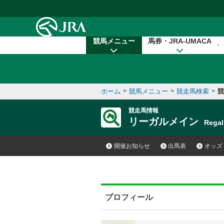
本文へ移動する
競馬メニュー
馬券・JRA-UMACA
ホーム
>
競馬メニュー
>
競走馬検索
>
競
競走馬情報
リーガルメイン
Rega
開催お知らせ
出馬表
オッズ
プロフィール