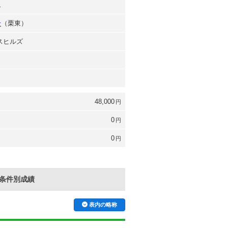
二
介
（栗東）
ースヒルズ
48,000
円
0
円
0
円
条件別成績
表内の略称