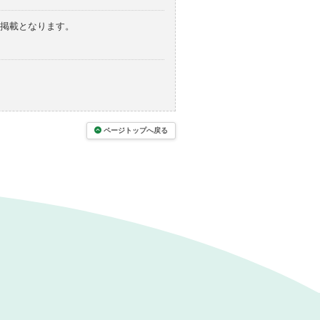
の掲載となります。
ページトップへ戻る