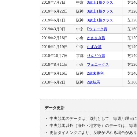
2019年7月7日
中京
3歳上1勝クラス
芝14
2019年6月22日
阪神
3歳上1勝クラス
ダ12
2019年6月1日
阪神
3歳上1勝クラス
芝12
2019年3月9日
中京
Fウォーク賞
芝16
2019年2月16日
小倉
かささぎ賞
芝12
2019年1月19日
中京
なずな賞
芝14
2018年10月7日
京都
りんどう賞
芝14
2018年8月11日
小倉
フェニックス
芝12
2018年6月16日
阪神
2歳未勝利
芝14
2018年6月2日
阪神
2歳新馬
芝16
データ更新
・
中央競馬のデータは、原則として、毎週月曜日に
・
中央競馬以外（海外・地方等）のデータは、毎週
・
更新タイミングにより、反映が遅れる場合があり