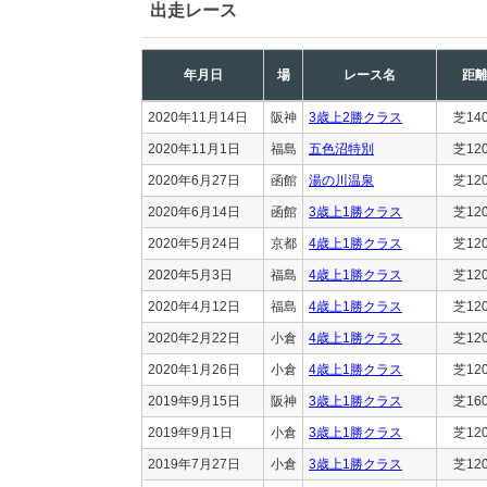
出走レース
年月日
場
レース名
距
2020年11月14日
阪神
3歳上2勝クラス
芝14
2020年11月1日
福島
五色沼特別
芝12
2020年6月27日
函館
湯の川温泉
芝12
2020年6月14日
函館
3歳上1勝クラス
芝12
2020年5月24日
京都
4歳上1勝クラス
芝12
2020年5月3日
福島
4歳上1勝クラス
芝12
2020年4月12日
福島
4歳上1勝クラス
芝12
2020年2月22日
小倉
4歳上1勝クラス
芝12
2020年1月26日
小倉
4歳上1勝クラス
芝12
2019年9月15日
阪神
3歳上1勝クラス
芝16
2019年9月1日
小倉
3歳上1勝クラス
芝12
2019年7月27日
小倉
3歳上1勝クラス
芝12