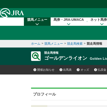
本文へ移動する
競馬メニュー
馬券・JRA-UMACA
ネット馬券
ホーム
>
競馬メニュー
>
競走馬検索
>
競走馬情報
競走馬情報
ゴールデンライオン
Golden L
開催お知らせ
出馬表
オッズ
払戻金
プロフィール