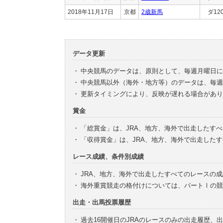
2018年11月17日
京都
2歳新馬
ダ12
データ更新
・
中央競馬のデータは、原則として、毎週月曜日に
・
中央競馬以外（海外・地方等）のデータは、毎週
・
更新タイミングにより、反映が遅れる場合があり
賞金
・
「総賞金」は、JRA、地方、海外で出走したす
・
「収得賞金」は、JRA、地方、海外で出走した
レース成績、条件別成績
・
JRA、地方、海外で出走したすべてのレースの
・
海外重賞競走の格付けについては、パートⅠの競
出走・出馬投票履歴
・
過去16開催日のJRAのレースのみの出走履歴、