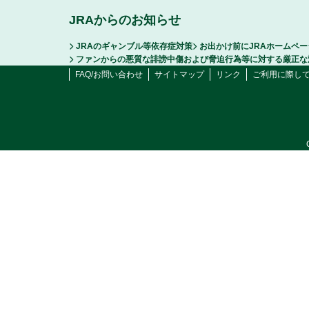
JRAからのお知らせ
JRAのギャンブル等依存症対策
お出かけ前にJRAホームペ
ファンからの悪質な誹謗中傷および脅迫行為等に対する厳正な
FAQ/お問い合わせ
サイトマップ
リンク
ご利用に際し