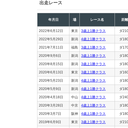
出走レース
年月日
場
レース名
距
2022年6月12日
東京
3歳上1勝クラス
ダ21
2022年5月29日
新潟
4歳上1勝クラス
ダ18
2021年7月11日
福島
3歳上1勝クラス
ダ17
2020年9月6日
新潟
3歳上1勝クラス
ダ18
2020年8月15日
新潟
3歳上1勝クラス
ダ18
2020年6月13日
東京
3歳上1勝クラス
ダ16
2020年5月23日
新潟
4歳上1勝クラス
ダ18
2020年5月9日
新潟
4歳上1勝クラス
ダ18
2020年4月18日
中山
4歳上1勝クラス
ダ24
2020年3月28日
中京
4歳上1勝クラス
ダ18
2020年3月7日
阪神
4歳上1勝クラス
ダ18
2019年6月9日
東京
3歳上1勝クラス
ダ21