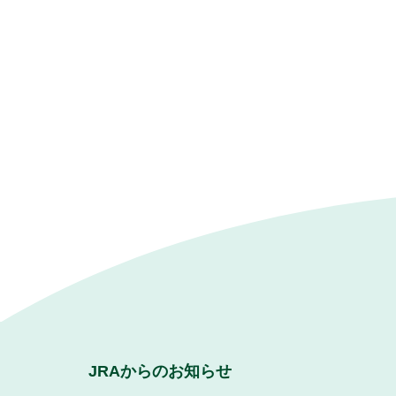
JRAからのお知らせ