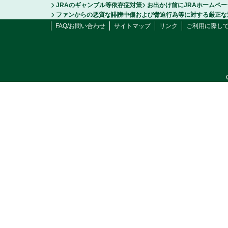
JRAのギャンブル等依存症対策
お出かけ前にJRAホームペ
ファンからの悪質な誹謗中傷および脅迫行為等に対する厳正な
FAQ/お問い合わせ
サイトマップ
リンク
ご利用に際し