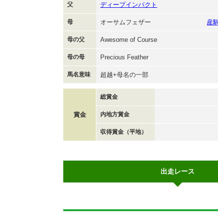
父
ディープインパクト
母
オーサムフェザー
産
母の父
Awesome of Course
母の母
Precious Feather
馬名意味
超越+母名の一部
総賞金
賞金
内地方賞金
収得賞金（平地）
出走レース