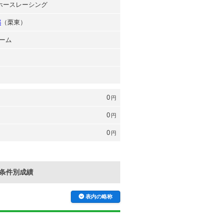
京ホースレーシング
都
（栗東）
ーム
0
円
0
円
0
円
条件別成績
表内の略称