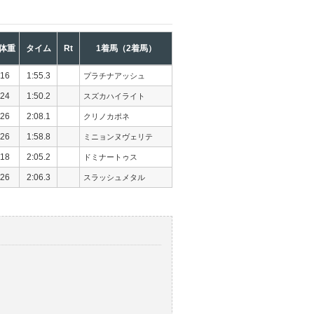
体重
タイム
Rt
1着馬（2着馬）
16
1:55.3
プラチナアッシュ
24
1:50.2
スズカハイライト
26
2:08.1
クリノカポネ
26
1:58.8
ミニョンヌヴェリテ
18
2:05.2
ドミナートゥス
26
2:06.3
スラッシュメタル