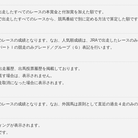
で出走したすべてのレースの本賞金と付加賞を加えた額です。
外で出走したすべてのレースから、競馬番組で別に定める方法で算定した額です
のレースの成績となります。なお、人気順成績は、JRAで出走したレースの
パートⅠの競走のみグレード／グループ（Ｇ）表記を行います。
の出走履歴、出馬投票履歴を掲載しております。
直す場合は、表示されません。
走取消になった場合に表示されます。
てのレースの成績となります。なお、外国馬は原則として直近の過去４走のみ
ィングが表示されます。
です。