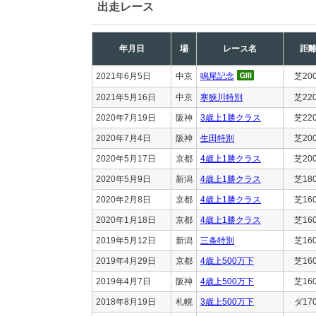
出走レース
年月日
場
レース名
距
2021年6月5日
中京
鳴尾記念
芝20
2021年5月16日
中京
寒狭川特別
芝22
2020年7月19日
阪神
3歳上1勝クラス
芝22
2020年7月4日
阪神
生田特別
芝20
2020年5月17日
京都
4歳上1勝クラス
芝20
2020年5月9日
新潟
4歳上1勝クラス
芝18
2020年2月8日
京都
4歳上1勝クラス
芝16
2020年1月18日
京都
4歳上1勝クラス
芝16
2019年5月12日
新潟
三条特別
芝16
2019年4月29日
京都
4歳上500万下
芝16
2019年4月7日
阪神
4歳上500万下
芝16
2018年8月19日
札幌
3歳上500万下
ダ17