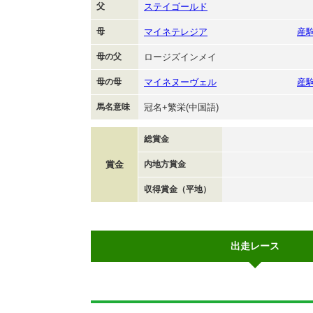
父
ステイゴールド
母
マイネテレジア
産
母の父
ロージズインメイ
母の母
マイネヌーヴェル
産
馬名意味
冠名+繁栄(中国語)
総賞金
賞金
内地方賞金
収得賞金（平地）
出走レース