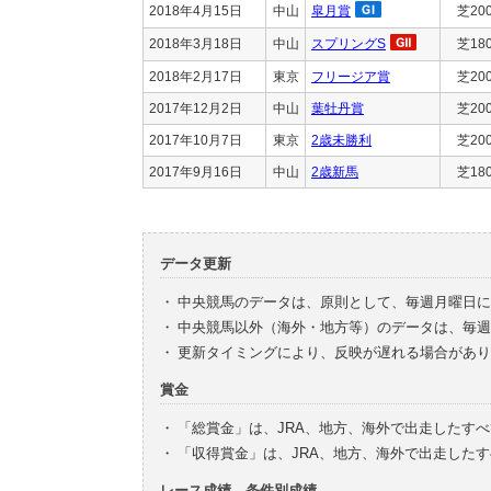
2018年4月15日
中山
皐月賞
芝20
2018年3月18日
中山
スプリングS
芝18
2018年2月17日
東京
フリージア賞
芝20
2017年12月2日
中山
葉牡丹賞
芝20
2017年10月7日
東京
2歳未勝利
芝20
2017年9月16日
中山
2歳新馬
芝18
データ更新
・
中央競馬のデータは、原則として、毎週月曜日に
・
中央競馬以外（海外・地方等）のデータは、毎週
・
更新タイミングにより、反映が遅れる場合があり
賞金
・
「総賞金」は、JRA、地方、海外で出走したす
・
「収得賞金」は、JRA、地方、海外で出走した
レース成績、条件別成績