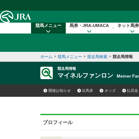
本文へ移動する
競馬メニュー
馬券・JRA-UMACA
ネット馬券
ホーム
>
競馬メニュー
>
競走馬検索
>
競走馬情報
競走馬情報
マイネルファンロン
Meiner F
開催お知らせ
出馬表
オッズ
払戻金
プロフィール