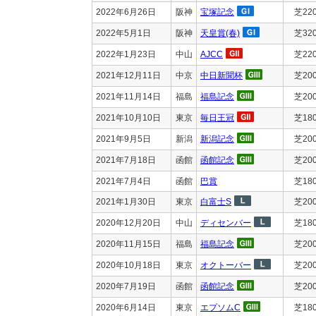
2022年6月26日
阪神
宝塚記念
芝22
2022年5月1日
阪神
天皇賞(春)
芝32
2022年1月23日
中山
AJCC
芝22
2021年12月11日
中京
中日新聞杯
芝20
2021年11月14日
福島
福島記念
芝20
2021年10月10日
東京
毎日王冠
芝18
2021年9月5日
新潟
新潟記念
芝20
2021年7月18日
函館
函館記念
芝20
2021年7月4日
函館
巴賞
芝18
2021年1月30日
東京
白富士S
芝20
2020年12月20日
中山
ディセンバー
芝18
2020年11月15日
福島
福島記念
芝20
2020年10月18日
東京
オクトーバー
芝20
2020年7月19日
函館
函館記念
芝20
2020年6月14日
東京
エプソムC
芝18