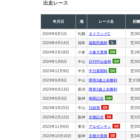
出走レース
年月日
場
レース名
距
2024年9月1日
札幌
タイランドC
芝26
2024年4月14日
福島
福島民報杯
芝20
2024年2月18日
小倉
小倉大賞典
芝18
2024年1月6日
中山
日刊中山金杯
芝20
2023年12月9日
中京
中日新聞杯
芝20
2023年9月9日
中山
障害3歳上未勝利
芝ダ28
2023年8月13日
新潟
障害3歳上未勝利
芝28
2023年6月3日
阪神
鳴尾記念
芝20
2023年3月25日
中山
日経賞
芝25
2023年2月12日
阪神
京都記念
芝22
2022年11月6日
東京
アルゼンチン
芝25
2022年10月10日
阪神
京都大賞典
芝24