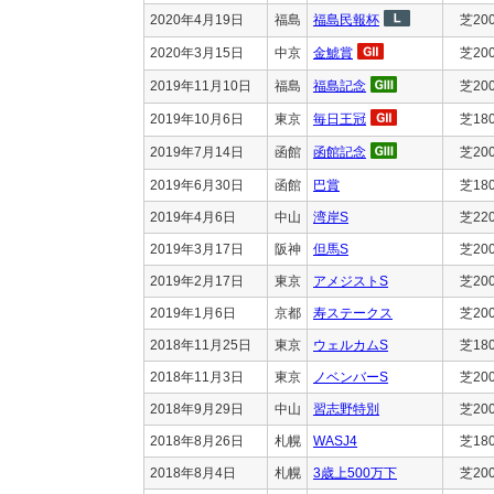
2020年4月19日
福島
福島民報杯
芝20
2020年3月15日
中京
金鯱賞
芝20
2019年11月10日
福島
福島記念
芝20
2019年10月6日
東京
毎日王冠
芝18
2019年7月14日
函館
函館記念
芝20
2019年6月30日
函館
巴賞
芝18
2019年4月6日
中山
湾岸S
芝22
2019年3月17日
阪神
但馬S
芝20
2019年2月17日
東京
アメジストS
芝20
2019年1月6日
京都
寿ステークス
芝20
2018年11月25日
東京
ウェルカムS
芝18
2018年11月3日
東京
ノベンバーS
芝20
2018年9月29日
中山
習志野特別
芝20
2018年8月26日
札幌
WASJ4
芝18
2018年8月4日
札幌
3歳上500万下
芝20