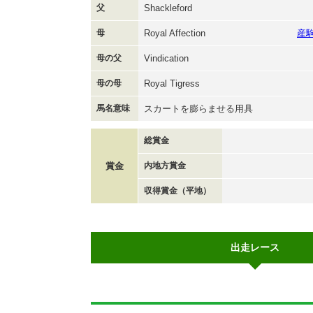
父
Shackleford
母
Royal Affection
産
母の父
Vindication
母の母
Royal Tigress
馬名意味
スカートを膨らませる用具
総賞金
賞金
内地方賞金
収得賞金（平地）
出走レース