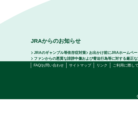
JRAからのお知らせ
JRAのギャンブル等依存症対策
お出かけ前にJRAホームペ
ファンからの悪質な誹謗中傷および脅迫行為等に対する厳正な
FAQ/お問い合わせ
サイトマップ
リンク
ご利用に際し