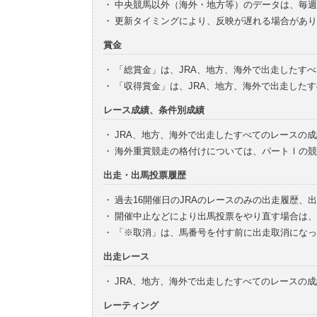
・
中央競馬以外（海外・地方等）のデータは、毎週
・
更新タイミングにより、反映が遅れる場合があり
賞金
・
「総賞金」は、JRA、地方、海外で出走したす
・
「収得賞金」は、JRA、地方、海外で出走した
レース成績、条件別成績
・
JRA、地方、海外で出走したすべてのレースの
・
海外重賞競走の格付けについては、パートⅠの競
出走・出馬投票履歴
・
過去16開催日のJRAのレースのみの出走履歴、
・
開催中止などにより出馬投票をやり直す場合は、
・
「※取消」は、馬番号を付す前に出走取消になっ
出走レース
・
JRA、地方、海外で出走したすべてのレースの
レーティング