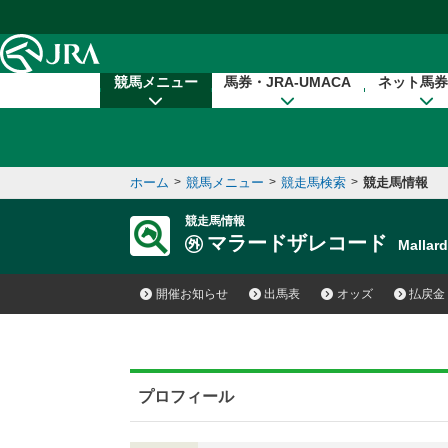
本文へ移動する
競馬メニュー
馬券・JRA-UMACA
ネット馬券
ホーム
>
競馬メニュー
>
競走馬検索
>
競走馬情報
競走馬情報
マラードザレコード
Mallar
開催お知らせ
出馬表
オッズ
払戻金
プロフィール