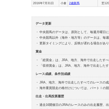
2016年7月31日
小倉
2歳新馬
芝12
データ更新
・
中央競馬のデータは、原則として、毎週月曜日に
・
中央競馬以外（海外・地方等）のデータは、毎週
・
更新タイミングにより、反映が遅れる場合があり
賞金
・
「総賞金」は、JRA、地方、海外で出走したす
・
「収得賞金」は、JRA、地方、海外で出走した
レース成績、条件別成績
・
JRA、地方、海外で出走したすべてのレースの
・
海外重賞競走の格付けについては、パートⅠの競
出走・出馬投票履歴
・
過去16開催日のJRAのレースのみの出走履歴、