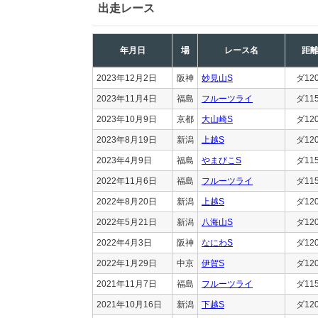
出走レース
年月日
場
レース名
距
2023年12月2日
阪神
妙見山S
ダ12
2023年11月4日
福島
フルーツライ
ダ11
2023年10月9日
京都
大山崎S
ダ12
2023年8月19日
新潟
上越S
ダ12
2023年4月9日
福島
やまびこS
ダ11
2022年11月6日
福島
フルーツライ
ダ11
2022年8月20日
新潟
上越S
ダ12
2022年5月21日
新潟
八海山S
ダ12
2022年4月3日
阪神
なにわS
ダ12
2022年1月29日
中京
伊賀S
ダ12
2021年11月7日
福島
フルーツライ
ダ11
2021年10月16日
新潟
下越S
ダ12