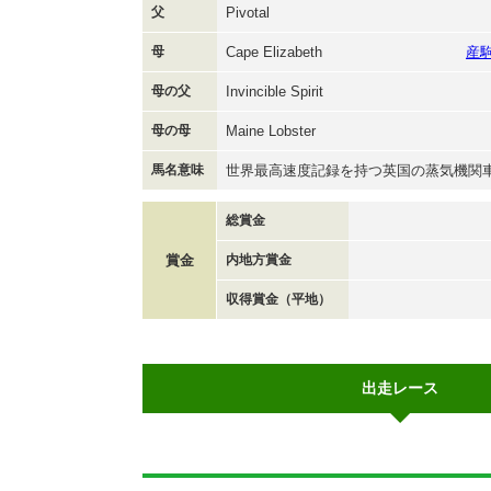
父
Pivotal
母
Cape Elizabeth
産
母の父
Invincible Spirit
母の母
Maine Lobster
馬名意味
世界最高速度記録を持つ英国の蒸気機関
総賞金
賞金
内地方賞金
収得賞金（平地）
出走レース