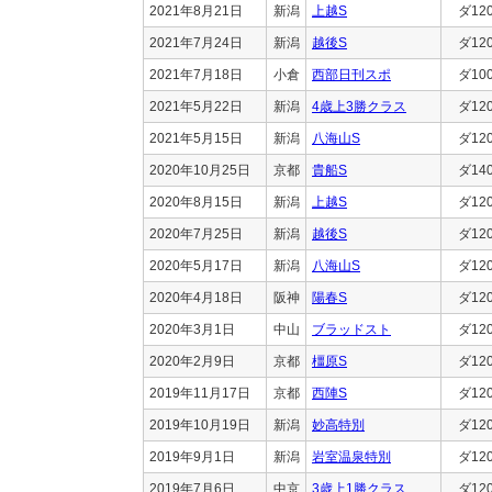
2021年8月21日
新潟
上越S
ダ12
2021年7月24日
新潟
越後S
ダ12
2021年7月18日
小倉
西部日刊スポ
ダ10
2021年5月22日
新潟
4歳上3勝クラス
ダ12
2021年5月15日
新潟
八海山S
ダ12
2020年10月25日
京都
貴船S
ダ14
2020年8月15日
新潟
上越S
ダ12
2020年7月25日
新潟
越後S
ダ12
2020年5月17日
新潟
八海山S
ダ12
2020年4月18日
阪神
陽春S
ダ12
2020年3月1日
中山
ブラッドスト
ダ12
2020年2月9日
京都
橿原S
ダ12
2019年11月17日
京都
西陣S
ダ12
2019年10月19日
新潟
妙高特別
ダ12
2019年9月1日
新潟
岩室温泉特別
ダ12
2019年7月6日
中京
3歳上1勝クラス
ダ12