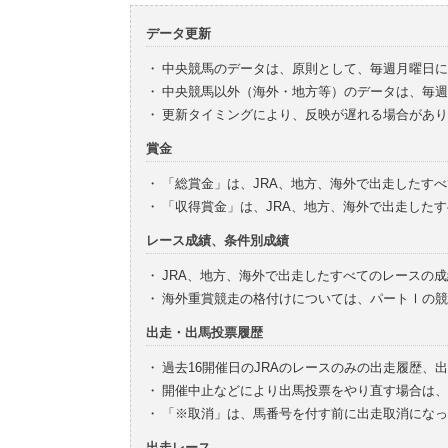
データ更新
・
中央競馬のデータは、原則として、毎週月曜日に
・
中央競馬以外（海外・地方等）のデータは、毎週
・
更新タイミングにより、反映が遅れる場合があり
賞金
・
「総賞金」は、JRA、地方、海外で出走したす
・
「収得賞金」は、JRA、地方、海外で出走した
レース成績、条件別成績
・
JRA、地方、海外で出走したすべてのレースの
・
海外重賞競走の格付けについては、パートⅠの競
出走・出馬投票履歴
・
過去16開催日のJRAのレースのみの出走履歴、
・
開催中止などにより出馬投票をやり直す場合は、
・
「※取消」は、馬番号を付す前に出走取消になっ
出走レース