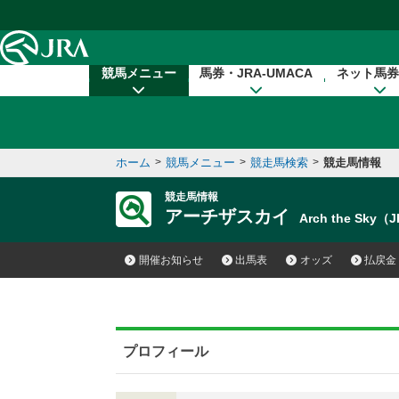
本文へ移動する
競馬メニュー
馬券・JRA-UMACA
ネット馬券
ホーム
>
競馬メニュー
>
競走馬検索
>
競走馬情報
競走馬情報
アーチザスカイ
Arch the Sky（
開催お知らせ
出馬表
オッズ
払戻金
プロフィール