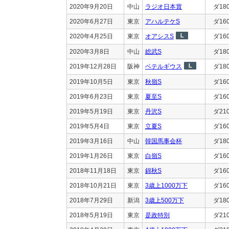
2020年9月20日
中山
ラジオ日本賞
ダ18
2020年6月27日
東京
アハルテケS
ダ16
2020年4月25日
東京
オアシスS
ダ16
2020年3月8日
中山
総武S
ダ18
2019年12月28日
阪神
ベテルギウス
ダ18
2019年10月5日
東京
秋嶺S
ダ16
2019年6月23日
東京
夏至S
ダ16
2019年5月19日
東京
丹沢S
ダ21
2019年5月4日
東京
立夏S
ダ16
2019年3月16日
中山
韓国馬事会杯
ダ18
2019年1月26日
東京
白嶺S
ダ16
2018年11月18日
東京
錦秋S
ダ16
2018年10月21日
東京
3歳上1000万下
ダ16
2018年7月29日
新潟
3歳上500万下
ダ18
2018年5月19日
東京
是政特別
ダ21