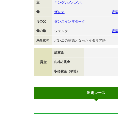
父
キングカメハメハ
母
ザレマ
産
母の父
ダンスインザダーク
母の母
シェンク
産
馬名意味
バレエの語源となったイタリア語
総賞金
賞金
内地方賞金
収得賞金（平地）
出走レース