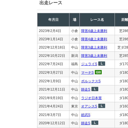
出走レース
年月日
場
レース名
距
2023年2月4日
小倉
障害4歳上未勝利
芝28
2023年1月14日
小倉
障害4歳上未勝利
芝28
2022年12月18日
中山
障害3歳上未勝利
芝ダ28
2022年10月22日
新潟
障害3歳上未勝利
芝28
2022年7月24日
福島
ジュライS
ダ17
2022年3月27日
中山
マーチS
ダ18
2022年1月9日
中山
ポルックスS
ダ18
2021年12月11日
中山
師走S
ダ18
2021年9月19日
中山
ラジオ日本賞
ダ18
2021年4月24日
東京
オアシスS
ダ16
2021年3月7日
中山
総武S
ダ18
2020年12月12日
中山
師走S
ダ18