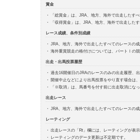
賞金
・
「総賞金」は、JRA、地方、海外で出走したす
・
「収得賞金」は、JRA、地方、海外で出走した
レース成績、条件別成績
・
JRA、地方、海外で出走したすべてのレースの
・
海外重賞競走の格付けについては、パートⅠの競
出走・出馬投票履歴
・
過去16開催日のJRAのレースのみの出走履歴、
・
開催中止などにより出馬投票をやり直す場合は、
・
「※取消」は、馬番号を付す前に出走取消になっ
出走レース
・
JRA、地方、海外で出走したすべてのレースの
レーティング
・
出走レースの「Rt」欄には、レーティングが表
・
レーティングのデータ更新は不定期です。