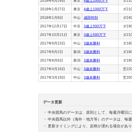
2018年4月29日
東京
4歳上1000万下
ダ21
2018年1月27日
東京
4歳上1000万下
ダ21
2018年1月8日
中山
成田特別
ダ24
2017年12月17日
中京
3歳上500万下
ダ19
2017年10月21日
東京
3歳上500万下
ダ21
2017年9月23日
中山
3歳未勝利
ダ18
2017年9月2日
新潟
3歳未勝利
ダ18
2017年8月6日
新潟
3歳未勝利
ダ18
2017年4月16日
中山
3歳未勝利
芝22
2017年3月19日
中山
3歳未勝利
芝20
データ更新
・
中央競馬のデータは、原則として、毎週月曜日に
・
中央競馬以外（海外・地方等）のデータは、毎週
・
更新タイミングにより、反映が遅れる場合があり