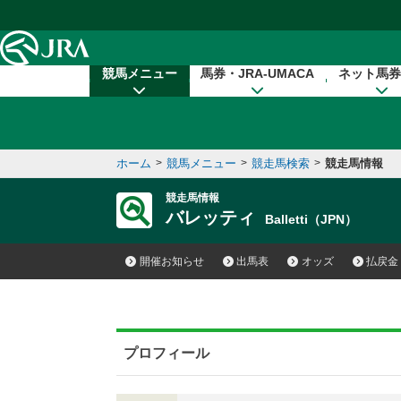
本文へ移動する
競馬メニュー
馬券・JRA-UMACA
ネット馬券
ホーム
>
競馬メニュー
>
競走馬検索
>
競走馬情報
競走馬情報
バレッティ
Balletti（JPN）
開催お知らせ
出馬表
オッズ
払戻金
プロフィール