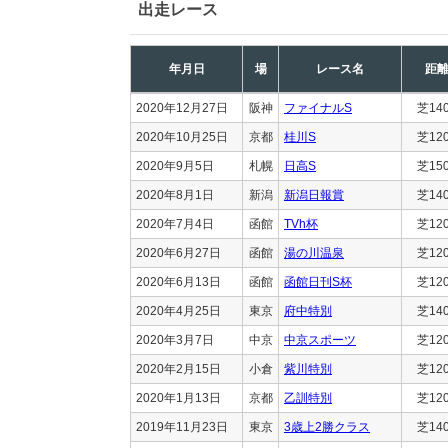
出走レース
年月日
場
レース名
距
2020年12月27日
阪神
ファイナルS
芝14
2020年10月25日
京都
桂川S
芝12
2020年9月5日
札幌
日高S
芝15
2020年8月1日
新潟
新潟日報賞
芝14
2020年7月4日
函館
TVh杯
芝12
2020年6月27日
函館
湯の川温泉
芝12
2020年6月13日
函館
函館日刊S杯
芝12
2020年4月25日
東京
府中特別
芝14
2020年3月7日
中京
中京スポーツ
芝12
2020年2月15日
小倉
紫川特別
芝12
2020年1月13日
京都
乙訓特別
芝12
2019年11月23日
東京
3歳上2勝クラス
芝14