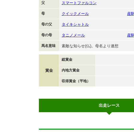
父
スマートファルコン
母
クイックメール
産
母の父
タイキシャトル
母の母
タニノメール
産
馬名意味
素敵な知らせ(仏)。母名より連想
総賞金
賞金
内地方賞金
収得賞金（平地）
出走レース