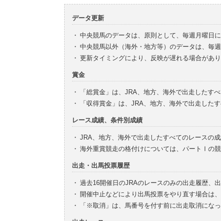
データ更新
・
中央競馬のデータは、原則として、毎週月曜日に
・
中央競馬以外（海外・地方等）のデータは、毎週
・
更新タイミングにより、反映が遅れる場合があり
賞金
・
「総賞金」は、JRA、地方、海外で出走したす
・
「収得賞金」は、JRA、地方、海外で出走した
レース成績、条件別成績
・
JRA、地方、海外で出走したすべてのレースの
・
海外重賞競走の格付けについては、パートⅠの競
出走・出馬投票履歴
・
過去16開催日のJRAのレースのみの出走履歴、
・
開催中止などにより出馬投票をやり直す場合は、
・
「※取消」は、馬番号を付す前に出走取消になっ