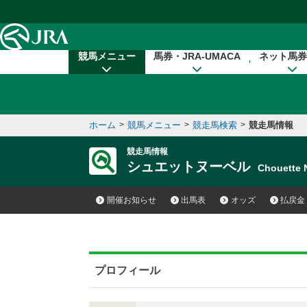
本文へ移動する
競馬メニュー
馬券・JRA-UMACA
ネット馬券
ホーム
>
競馬メニュー
>
競走馬検索
>
競走馬情報
競走馬情報
シュエットヌーベル
Chouette
開催お知らせ
出馬表
オッズ
払戻金
プロフィール