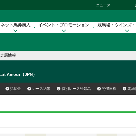
ニュース
ネット馬券購入
イベント・プロモーション
競馬場・ウインズ・
走馬情報
art Amour（JPN）
払戻金
レース結果
特別レース登録馬
開催日程
馬場