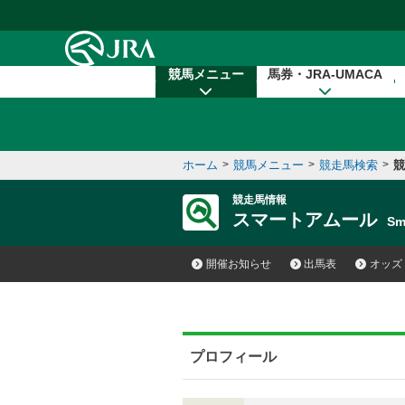
本文へ移動する
競馬メニュー
馬券・JRA-UMACA
ホーム
>
競馬メニュー
>
競走馬検索
>
競
競走馬情報
スマートアムール
Sm
開催お知らせ
出馬表
オッズ
プロフィール