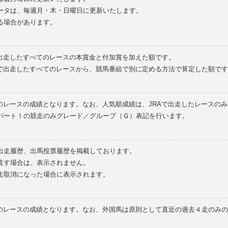
ータは、毎週月・木・日曜日に更新いたします。
る場合があります。
で出走したすべてのレースの本賞金と付加賞を加えた額です。
外で出走したすべてのレースから、競馬番組で別に定める方法で算定した額です
のレースの成績となります。なお、人気順成績は、JRAで出走したレースの
パートⅠの競走のみグレード／グループ（Ｇ）表記を行います。
の出走履歴、出馬投票履歴を掲載しております。
直す場合は、表示されません。
走取消になった場合に表示されます。
てのレースの成績となります。なお、外国馬は原則として直近の過去４走のみ