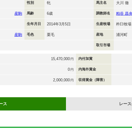
性別
牝
馬主名
大川 徹
産駒
馬齢
6歳
調教師名
粕谷 昌
生年月日
2014年3月5日
生産牧場
杵臼牧場
産駒
毛色
栗毛
産地
浦河町
取引市場
15,470,000
内付加賞
円
0
内海外賞金
円
2,000,000
収得賞金（障害）
円
ース
レース