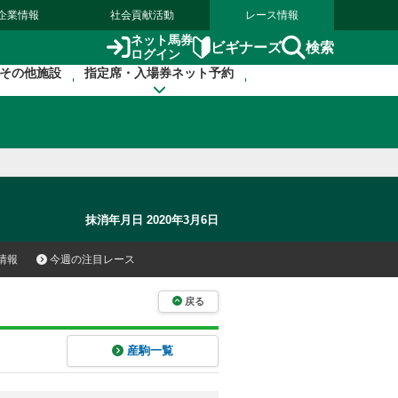
企業情報
社会貢献活動
レース情報
ネット馬券
検索
ビギナーズ
ログイン
その他施設
指定席・入場券ネット予約
抹消年月日 2020年3月6日
情報
今週の注目レース
戻る
産駒一覧