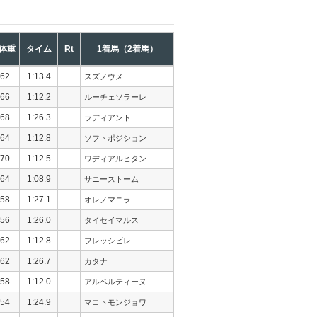
体重
タイム
Rt
1着馬（2着馬）
62
1:13.4
スズノウメ
66
1:12.2
ルーチェソラーレ
68
1:26.3
ラディアント
64
1:12.8
ソフトポジション
70
1:12.5
ワディアルヒタン
64
1:08.9
サニーストーム
58
1:27.1
オレノマニラ
56
1:26.0
タイセイマルス
62
1:12.8
フレッシビレ
62
1:26.7
カタナ
58
1:12.0
アルベルティーヌ
54
1:24.9
マコトモンジョワ