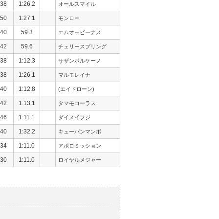
38
1:26.2
オールスマイル
50
1:27.1
モンロー
40
59.3
エムオービーナス
42
59.6
チェリースプリング
38
1:12.3
サザンボルケーノ
38
1:26.1
マルモレイナ
40
1:12.8
(エイドローン)
42
1:13.1
タマモコーラス
46
1:11.1
ダイメイフジ
40
1:32.2
キューバンマンボ
34
1:11.0
アポロミッション
30
1:11.0
ロイヤルメジャー