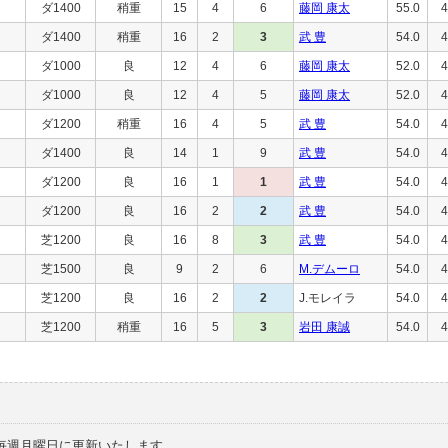
ダ1400
稍重
15
4
6
藤岡 康太
55.0
4
ダ1400
稍重
16
2
3
武 豊
54.0
4
ダ1000
良
12
4
6
藤岡 康太
52.0
4
ダ1000
良
12
4
5
藤岡 康太
52.0
4
ダ1200
稍重
16
4
5
武 豊
54.0
4
ダ1400
良
14
1
9
武 豊
54.0
4
ダ1200
良
16
1
1
武 豊
54.0
4
ダ1200
良
16
2
2
武 豊
54.0
4
芝1200
良
16
8
3
武 豊
54.0
4
芝1500
良
9
2
6
M.デムーロ
54.0
4
芝1200
良
16
2
2
J.モレイラ
54.0
4
芝1200
稍重
16
5
3
岩田 康誠
54.0
4
毎週月曜日に更新いたします。