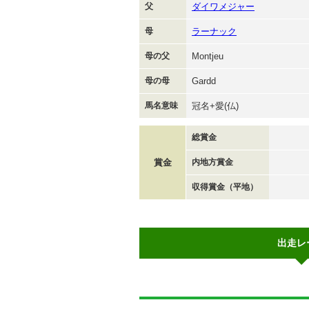
父
ダイワメジャー
母
ラーナック
母の父
Montjeu
母の母
Gardd
馬名意味
冠名+愛(仏)
総賞金
賞金
内地方賞金
収得賞金（平地）
出走レ