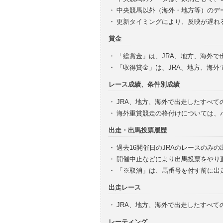
・
中央競馬以外（海外・地方等）のデ
・
更新タイミングにより、反映が遅れ
賞金
・
「総賞金」は、JRA、地方、海外
・
「収得賞金」は、JRA、地方、海
レース成績、条件別成績
・
JRA、地方、海外で出走したすべて
・
海外重賞競走の格付けについては、
出走・出馬投票履歴
・
過去16開催日のJRAのレースのみ
・
開催中止などにより出馬投票をやり
・
「※取消」は、馬番号を付す前に出
出走レース
・
JRA、地方、海外で出走したすべ
レーティング