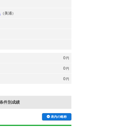
央
（美浦）
0
円
0
円
0
円
条件別成績
表内の略称