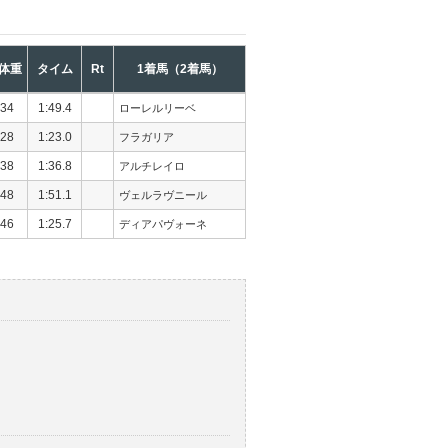
体重
タイム
Rt
1着馬（2着馬）
34
1:49.4
ローレルリーベ
28
1:23.0
フラガリア
38
1:36.8
アルチレイロ
48
1:51.1
ヴェルラヴニール
46
1:25.7
ディアパヴォーネ