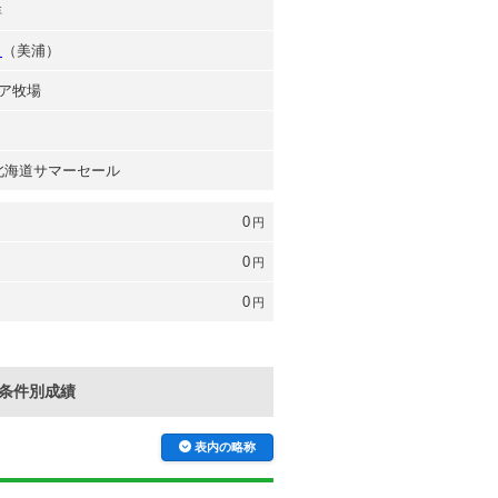
祥
史
（美浦）
ア牧場
 北海道サマーセール
0
円
0
円
0
円
条件別成績
表内の略称