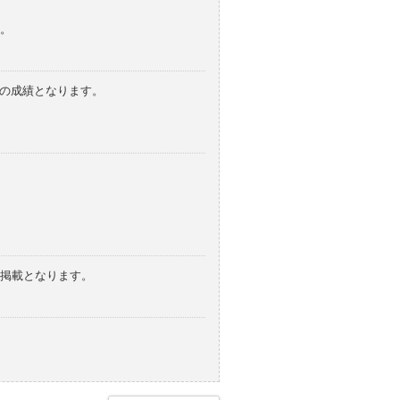
。
みの成績となります。
の掲載となります。