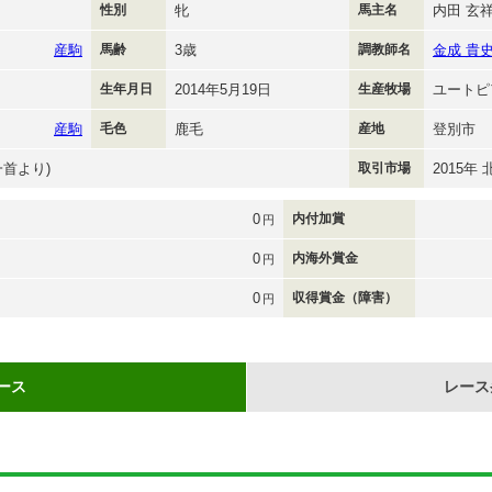
性別
牝
馬主名
内田 玄
産駒
馬齢
3歳
調教師名
金成 貴
生年月日
2014年5月19日
生産牧場
ユートピ
産駒
毛色
鹿毛
産地
登別市
首より)
取引市場
2015年
0
内付加賞
円
0
内海外賞金
円
0
収得賞金（障害）
円
ース
レース