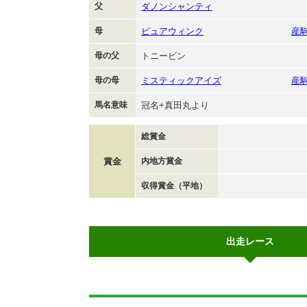
父
ダノンシャンティ
母
ピュアウィンク
産
母の父
トニービン
母の母
ミスティックアイズ
産
馬名意味
冠名+真田丸より
総賞金
賞金
内地方賞金
収得賞金（平地）
出走レース