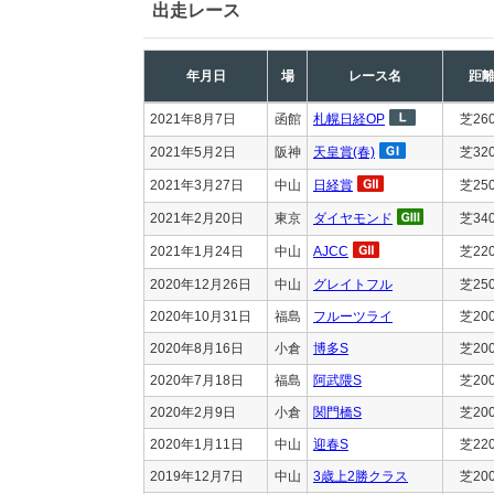
出走レース
年月日
場
レース名
距
2021年8月7日
函館
札幌日経OP
芝26
2021年5月2日
阪神
天皇賞(春)
芝32
2021年3月27日
中山
日経賞
芝25
2021年2月20日
東京
ダイヤモンド
芝34
2021年1月24日
中山
AJCC
芝22
2020年12月26日
中山
グレイトフル
芝25
2020年10月31日
福島
フルーツライ
芝20
2020年8月16日
小倉
博多S
芝20
2020年7月18日
福島
阿武隈S
芝20
2020年2月9日
小倉
関門橋S
芝20
2020年1月11日
中山
迎春S
芝22
2019年12月7日
中山
3歳上2勝クラス
芝20