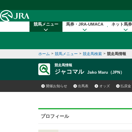
本文へ移動する
競馬メニュー
馬券・JRA-UMACA
ネット馬券
ホーム
>
競馬メニュー
>
競走馬検索
>
競走馬情報
競走馬情報
ジャコマル
Jako Maru（JPN）
開催お知らせ
出馬表
オッズ
払戻金
プロフィール