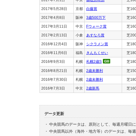
2017年5月28日
京都
白藤賞
芝16
2017年4月8日
阪神
3歳500万下
芝16
2017年3月11日
中京
Fウォーク賞
芝16
2017年2月13日
小倉
あすなろ賞
芝20
2016年12月4日
阪神
シクラメン賞
芝18
2016年11月6日
福島
きんもくせい
芝18
2016年9月3日
札幌
札幌2歳S
芝18
2016年8月21日
札幌
2歳未勝利
芝15
2016年7月30日
札幌
2歳未勝利
芝18
2016年7月3日
中京
2歳新馬
芝16
データ更新
・
中央競馬のデータは、原則として、毎週月曜日に
・
中央競馬以外（海外・地方等）のデータは、毎週