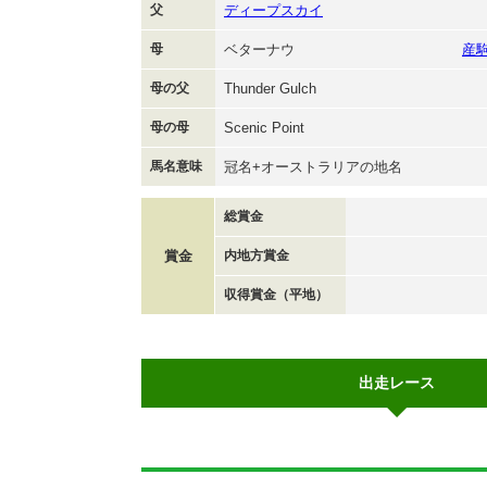
父
ディープスカイ
母
ベターナウ
産
母の父
Thunder Gulch
母の母
Scenic Point
馬名意味
冠名+オーストラリアの地名
総賞金
賞金
内地方賞金
収得賞金（平地）
出走レース