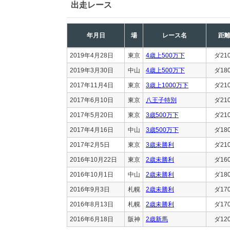
出走レース
年月日
場
レース名
距
2019年4月28日
東京
4歳上500万下
ダ21
2019年3月30日
中山
4歳上500万下
ダ18
2017年11月4日
東京
3歳上1000万下
ダ21
2017年6月10日
東京
八王子特別
ダ21
2017年5月20日
東京
3歳500万下
ダ21
2017年4月16日
中山
3歳500万下
ダ18
2017年2月5日
東京
3歳未勝利
ダ21
2016年10月22日
東京
2歳未勝利
ダ16
2016年10月1日
中山
2歳未勝利
ダ18
2016年9月3日
札幌
2歳未勝利
ダ17
2016年8月13日
札幌
2歳未勝利
ダ17
2016年6月18日
阪神
2歳新馬
ダ12