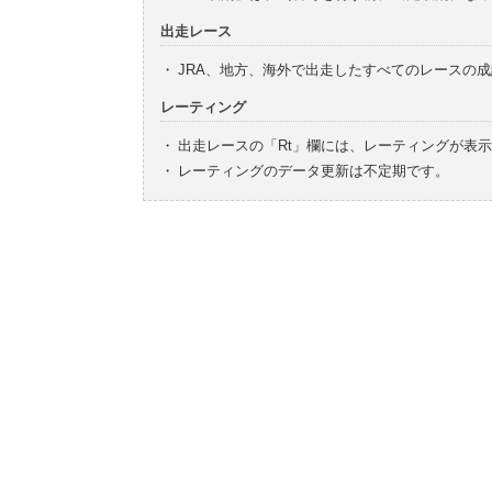
出走レース
・
JRA、地方、海外で出走したすべてのレースの
レーティング
・
出走レースの「Rt」欄には、レーティングが表
・
レーティングのデータ更新は不定期です。