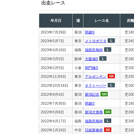
出走レース
年月日
場
レース名
距
2023年7月29日
新潟
関越S
芝18
2023年5月7日
東京
メトロポリタ
芝24
2023年4月16日
福島
福島民報杯
芝20
2023年3月5日
阪神
大阪城S
芝18
2023年2月5日
小倉
関門橋S
芝20
2022年11月6日
東京
アルゼンチン
芝25
2022年10月16日
東京
オクトーバー
芝20
2022年9月4日
新潟
新潟記念
芝20
2022年7月30日
新潟
関越S
芝18
2022年5月8日
新潟
新潟大賞典
芝20
2022年4月17日
福島
福島民報杯
芝20
2022年1月16日
中京
日経新春杯
芝22