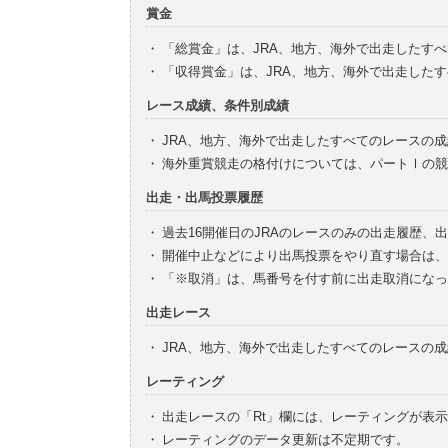
賞金
・
「総賞金」は、JRA、地方、海外で出走したす
・
「収得賞金」は、JRA、地方、海外で出走した
レース成績、条件別成績
・
JRA、地方、海外で出走したすべてのレースの
・
海外重賞競走の格付けについては、パートⅠの競
出走・出馬投票履歴
・
過去16開催日のJRAのレースのみの出走履歴、
・
開催中止などにより出馬投票をやり直す場合は、
・
「※取消」は、馬番号を付す前に出走取消になっ
出走レース
・
JRA、地方、海外で出走したすべてのレースの
レーティング
・
出走レースの「Rt」欄には、レーティングが表
・
レーティングのデータ更新は不定期です。