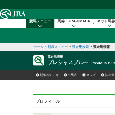
本文へ移動する
競馬メニュー
馬券・JRA-UMACA
ネット馬券
ホーム
>
競馬メニュー
>
競走馬検索
>
競走馬情報
競走馬情報
プレシャスブルー
Precious Bl
開催お知らせ
出馬表
オッズ
払戻金
プロフィール