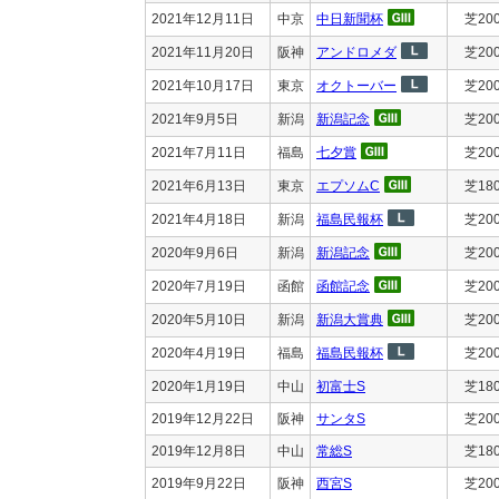
2021年12月11日
中京
中日新聞杯
芝20
2021年11月20日
阪神
アンドロメダ
芝20
2021年10月17日
東京
オクトーバー
芝20
2021年9月5日
新潟
新潟記念
芝20
2021年7月11日
福島
七夕賞
芝20
2021年6月13日
東京
エプソムC
芝18
2021年4月18日
新潟
福島民報杯
芝20
2020年9月6日
新潟
新潟記念
芝20
2020年7月19日
函館
函館記念
芝20
2020年5月10日
新潟
新潟大賞典
芝20
2020年4月19日
福島
福島民報杯
芝20
2020年1月19日
中山
初富士S
芝18
2019年12月22日
阪神
サンタS
芝20
2019年12月8日
中山
常総S
芝18
2019年9月22日
阪神
西宮S
芝20