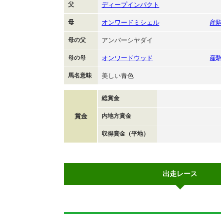
父
ディープインパクト
母
オンワードミシェル
産
母の父
アンバーシヤダイ
母の母
オンワードウッド
産
馬名意味
美しい青色
総賞金
賞金
内地方賞金
収得賞金（平地）
出走レース