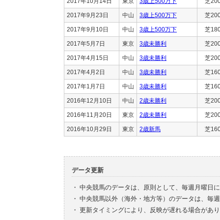
2017年10月14日
東京
3歳上500万下
芝20
2017年9月23日
中山
3歳上500万下
芝20
2017年9月10日
中山
3歳上500万下
芝18
2017年5月7日
東京
3歳未勝利
芝20
2017年4月15日
中山
3歳未勝利
芝20
2017年4月2日
中山
3歳未勝利
芝16
2017年1月7日
中山
3歳未勝利
芝16
2016年12月10日
中山
2歳未勝利
芝20
2016年11月20日
東京
2歳未勝利
芝20
2016年10月29日
東京
2歳新馬
芝16
データ更新
・
中央競馬のデータは、原則として、毎週月曜日に
・
中央競馬以外（海外・地方等）のデータは、毎週
・
更新タイミングにより、反映が遅れる場合があり