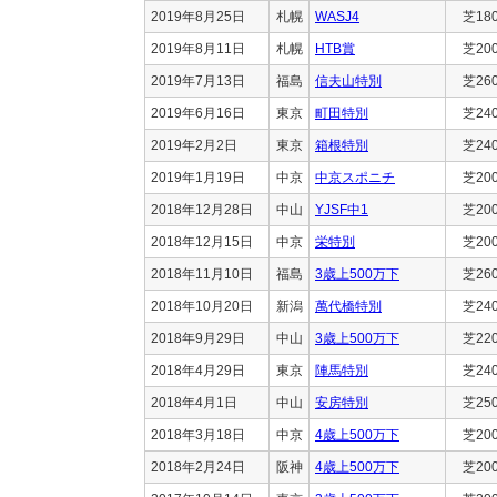
2019年8月25日
札幌
WASJ4
芝18
2019年8月11日
札幌
HTB賞
芝20
2019年7月13日
福島
信夫山特別
芝26
2019年6月16日
東京
町田特別
芝24
2019年2月2日
東京
箱根特別
芝24
2019年1月19日
中京
中京スポニチ
芝20
2018年12月28日
中山
YJSF中1
芝20
2018年12月15日
中京
栄特別
芝20
2018年11月10日
福島
3歳上500万下
芝26
2018年10月20日
新潟
萬代橋特別
芝24
2018年9月29日
中山
3歳上500万下
芝22
2018年4月29日
東京
陣馬特別
芝24
2018年4月1日
中山
安房特別
芝25
2018年3月18日
中京
4歳上500万下
芝20
2018年2月24日
阪神
4歳上500万下
芝20