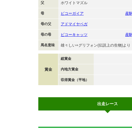
父
ホワイトマズル
母
ビコーガイア
産
母の父
アドマイヤベガ
母の母
ビコーキャッツ
産
馬名意味
雄々しい+グリフォン(伝説上の生物)より
総賞金
賞金
内地方賞金
収得賞金（平地）
出走レース