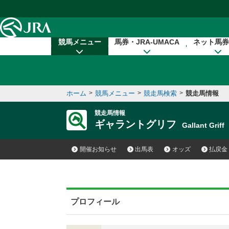
本文へ移動する
競馬メニュー
馬券・JRA-UMACA
ネット馬券
ホーム
>
競馬メニュー
>
競走馬検索
>
競走馬情報
競走馬情報
ギャラントグリフ
Gallant Gri
開催お知らせ
出馬表
オッズ
払戻金
プロフィール