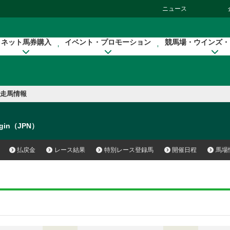
ニュース
ネット馬券購入
イベント・プロモーション
競馬場・ウインズ・
走馬情報
Ogin（JPN）
払戻金
レース結果
特別レース登録馬
開催日程
馬場