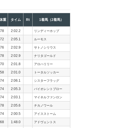
体重
タイム
Rt
1着馬（2着馬）
78
2:02.2
リンディーホップ
72
2:05.1
ルーモス
76
2:02.9
サトノシリウス
78
2:02.9
ナリタゴールド
70
2:01.8
アロハリリー
58
2:01.0
トータルソッカー
74
2:06.1
シスターフラッグ
74
2:05.3
バイオレントブロー
74
2:03.1
マイネルファンロン
78
2:05.6
チカノワール
74
2:00.5
アイスストーム
68
1:48.0
アドヴェントス