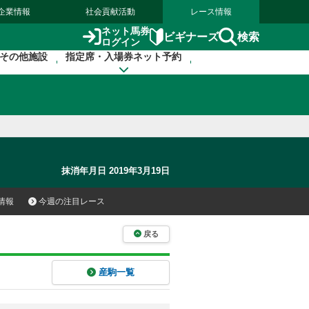
企業情報
社会貢献活動
レース情報
ネット馬券
検索
ビギナーズ
ログイン
その他施設
指定席・入場券ネット予約
抹消年月日 2019年3月19日
情報
今週の注目レース
戻る
産駒一覧