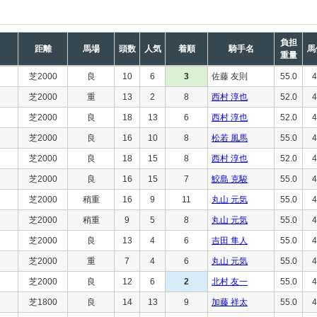
負担
距離
馬場
頭数
人気
着順
騎手名
馬
重量
芝2000
良
10
6
3
佐藤 友則
55.0
4
芝2000
重
13
2
8
西村 淳也
52.0
4
芝2000
良
18
13
6
西村 淳也
52.0
4
芝2000
良
16
10
8
松若 風馬
55.0
4
芝2000
良
18
15
8
西村 淳也
52.0
4
芝2000
良
16
15
7
鮫島 克駿
55.0
4
芝2000
稍重
16
9
11
丸山 元気
55.0
4
芝2000
稍重
9
5
8
丸山 元気
55.0
4
芝2000
良
13
4
6
吉田 隼人
55.0
4
芝2000
重
7
4
6
丸山 元気
55.0
4
芝2000
良
12
6
2
北村 友一
55.0
4
芝1800
良
14
13
9
加藤 祥太
55.0
4