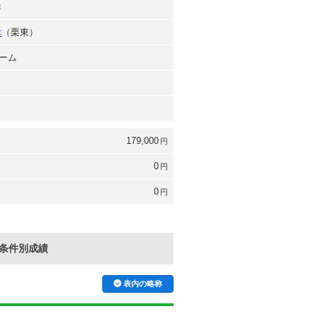
幸
孝
（栗東）
ーム
179,000
円
0
円
0
円
条件別成績
表内の略称