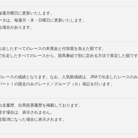
毎週月曜日に更新いたします。
ータは、毎週月・木・日曜日に更新いたします。
る場合があります。
で出走したすべてのレースの本賞金と付加賞を加えた額です。
外で出走したすべてのレースから、競馬番組で別に定める方法で算定した額です
のレースの成績となります。なお、人気順成績は、JRAで出走したレースの
パートⅠの競走のみグレード／グループ（Ｇ）表記を行います。
の出走履歴、出馬投票履歴を掲載しております。
直す場合は、表示されません。
走取消になった場合に表示されます。