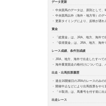
データ更新
・
中央競馬のデータは、原則として、
・
中央競馬以外（海外・地方等）のデ
・
更新タイミングにより、反映が遅れ
賞金
・
「総賞金」は、JRA、地方、海外
・
「収得賞金」は、JRA、地方、海
レース成績、条件別成績
・
JRA、地方、海外で出走したすべて
・
海外重賞競走の格付けについては、
出走・出馬投票履歴
・
過去16開催日のJRAのレースのみ
・
開催中止などにより出馬投票をやり
・
「※取消」は、馬番号を付す前に出
出走レース