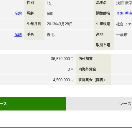
性別
牝
馬主名
浅沼 廣
産駒
馬齢
6歳
調教師名
音無 秀
生年月日
2013年3月28日
生産牧場
社台ファ
産駒
毛色
鹿毛
産地
千歳市
取引市場
36,579,000
内付加賞
円
0
内海外賞金
円
4,500,000
収得賞金（障害）
円
ース
レース