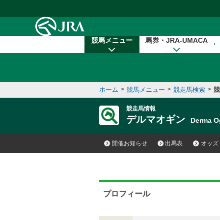
本文へ移動する
競馬メニュー
馬券・JRA-UMACA
ホーム
>
競馬メニュー
>
競走馬検索
>
競
競走馬情報
デルマオギン
Derma 
開催お知らせ
出馬表
オッズ
プロフィール