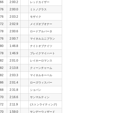
66
2:00.2
レッドカイザー
76
2:00.0
ミトノグラス
76
2:03.2
モザイク
72
2:02.9
メイズオブオナー
78
2:00.6
ロードアルバータ
76
2:00.7
マイネルユニブラン
80
1:46.8
ナイトオブナイツ
78
1:46.9
ブレイクマイハート
82
2:01.0
レイホーロマンス
82
2:13.8
クィーンチャーム
82
2:03.3
マイネルネーベル
86
2:01.4
ローズウィスパー
68
2:31.8
ショパン
70
2:16.6
サンマルティン
72
2:11.9
(ストンライティング)
70
1:59.0
サンデーウィザード