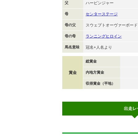
父
ハービンジャー
母
センターステージ
母の父
スウェプトオーヴァーボード
母の母
ランニングヒロイン
馬名意味
冠名+人名より
総賞金
賞金
内地方賞金
収得賞金（平地）
出走レ