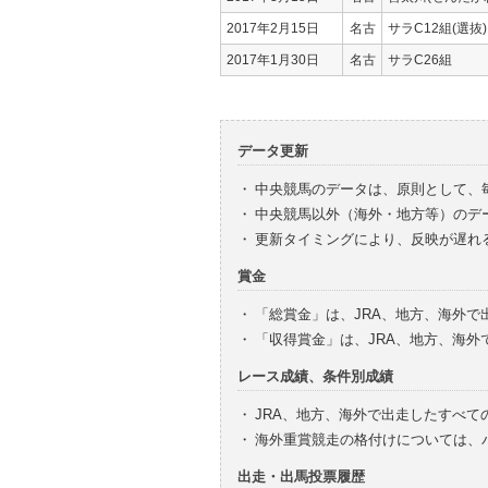
2017年2月15日
名古
サラC12組(選抜)
2017年1月30日
名古
サラC26組
データ更新
・
中央競馬のデータは、原則として、
・
中央競馬以外（海外・地方等）のデ
・
更新タイミングにより、反映が遅れ
賞金
・
「総賞金」は、JRA、地方、海外
・
「収得賞金」は、JRA、地方、海
レース成績、条件別成績
・
JRA、地方、海外で出走したすべて
・
海外重賞競走の格付けについては、
出走・出馬投票履歴