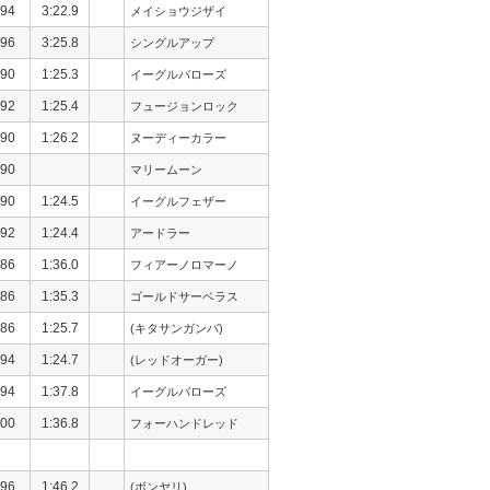
94
3:22.9
メイショウジザイ
96
3:25.8
シングルアップ
90
1:25.3
イーグルバローズ
92
1:25.4
フュージョンロック
90
1:26.2
ヌーディーカラー
90
マリームーン
90
1:24.5
イーグルフェザー
92
1:24.4
アードラー
86
1:36.0
フィアーノロマーノ
86
1:35.3
ゴールドサーベラス
86
1:25.7
(キタサンガンバ)
94
1:24.7
(レッドオーガー)
94
1:37.8
イーグルバローズ
00
1:36.8
フォーハンドレッド
96
1:46.2
(ボンヤリ)