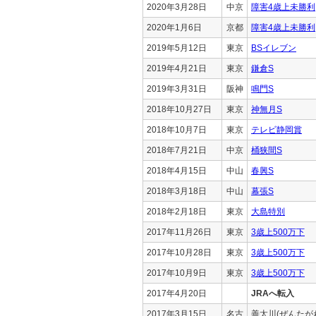
2020年3月28日
中京
障害4歳上未勝利
2020年1月6日
京都
障害4歳上未勝利
2019年5月12日
東京
BSイレブン
2019年4月21日
東京
鎌倉S
2019年3月31日
阪神
鳴門S
2018年10月27日
東京
神無月S
2018年10月7日
東京
テレビ静岡賞
2018年7月21日
中京
桶狭間S
2018年4月15日
中山
春興S
2018年3月18日
中山
幕張S
2018年2月18日
東京
大島特別
2017年11月26日
東京
3歳上500万下
2017年10月28日
東京
3歳上500万下
2017年10月9日
東京
3歳上500万下
2017年4月20日
JRAへ転入
2017年3月15日
名古
善太川(ぜんたが