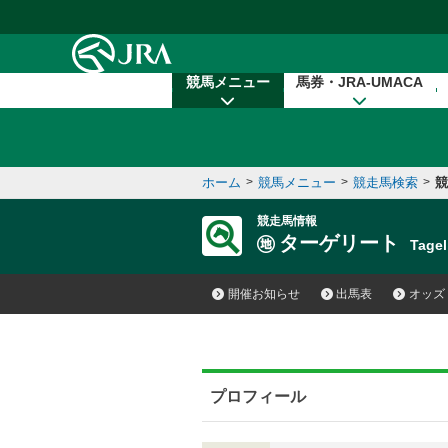
本文へ移動する
競馬メニュー
馬券・JRA-UMACA
ホーム
>
競馬メニュー
>
競走馬検索
>
競
競走馬情報
ターゲリート
Tage
開催お知らせ
出馬表
オッズ
プロフィール