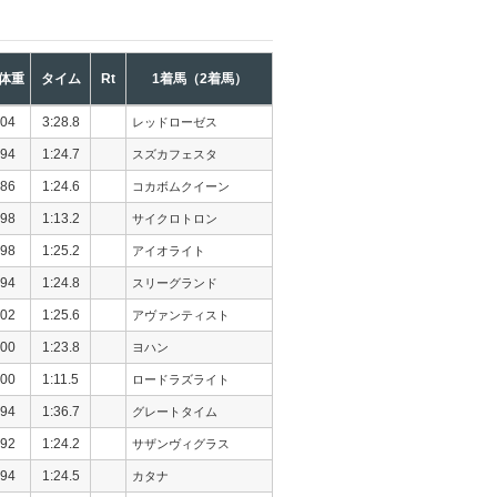
体重
タイム
Rt
1着馬（2着馬）
04
3:28.8
レッドローゼス
94
1:24.7
スズカフェスタ
86
1:24.6
コカボムクイーン
98
1:13.2
サイクロトロン
98
1:25.2
アイオライト
94
1:24.8
スリーグランド
02
1:25.6
アヴァンティスト
00
1:23.8
ヨハン
00
1:11.5
ロードラズライト
94
1:36.7
グレートタイム
92
1:24.2
サザンヴィグラス
94
1:24.5
カタナ