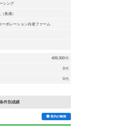
レーシング
文
（美浦）
台コーポレーション白老ファーム
409,000
円
0
円
0
円
条件別成績
表内の略称