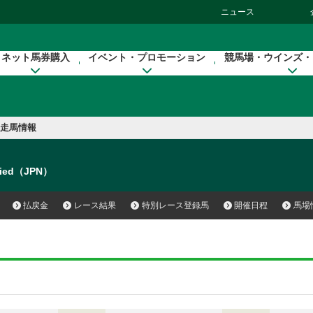
ニュース
ネット馬券購入
イベント・プロモーション
競馬場・ウインズ・
走馬情報
lied（JPN）
払戻金
レース結果
特別レース登録馬
開催日程
馬場