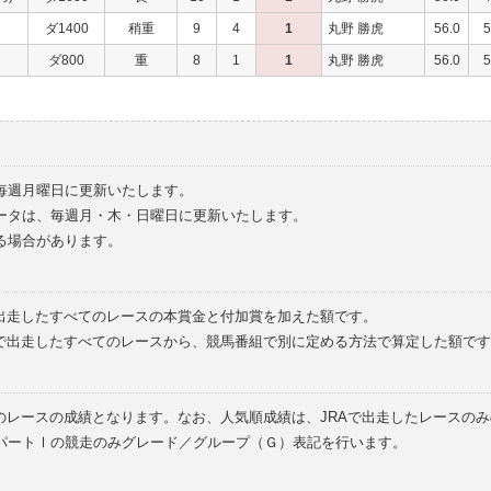
ダ1400
稍重
9
4
1
丸野 勝虎
56.0
5
ダ800
重
8
1
1
丸野 勝虎
56.0
5
毎週月曜日に更新いたします。
ータは、毎週月・木・日曜日に更新いたします。
る場合があります。
で出走したすべてのレースの本賞金と付加賞を加えた額です。
外で出走したすべてのレースから、競馬番組で別に定める方法で算定した額です
のレースの成績となります。なお、人気順成績は、JRAで出走したレースの
パートⅠの競走のみグレード／グループ（Ｇ）表記を行います。