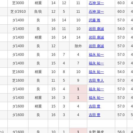
芝3000
稍重
14
12
11
石神 深一
60.0
4
芝ダ2910
良/良
12
5
11
石神 深一
60.0
4
ダ1400
良
16
14
10
武藤 雅
57.0
4
ダ1400
良
16
11
10
岩田 康誠
54.0
4
ダ1400
稍重
16
14
14
岩田 康誠
57.0
4
ダ1400
良
12
除外
岩田 康誠
57.0
4
ダ1400
良
16
7
4
福永 祐一
57.0
4
ダ1400
良
15
4
7
福永 祐一
57.0
4
芝1600
稍重
10
8
10
福永 祐一
54.0
4
芝1600
良
11
5
9
吉田 隼人
57.0
4
ダ1400
良
15
4
1
福永 祐一
57.0
4
ダ1400
稍重
16
3
1
福永 祐一
57.0
4
ダ1600
稍重
15
3
4
吉田 豊
57.0
4
ダ1600
良
16
3
4
吉田 豊
57.0
5
わ)
ダ1600
良
10
1
1
丸野 勝虎
56.0
4