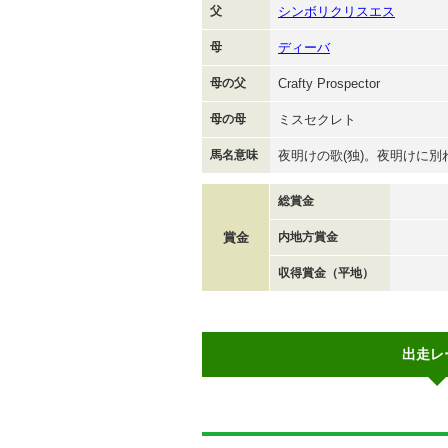
父
シンボリクリスエス
母
ディーバ
母の父
Crafty Prospector
母の母
ミスセクレト
馬名意味
夜明けの歌(独)。夜明けに
総賞金
賞金
内地方賞金
収得賞金（平地）
出走レ