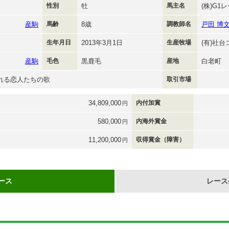
性別
牡
馬主名
(株)G1
産駒
馬齢
8歳
調教師名
戸田 博
生年月日
2013年3月1日
生産牧場
(有)社
産駒
毛色
黒鹿毛
産地
白老町
別れる恋人たちの歌
取引市場
34,809,000
内付加賞
円
580,000
内海外賞金
円
11,200,000
収得賞金（障害）
円
ース
レース