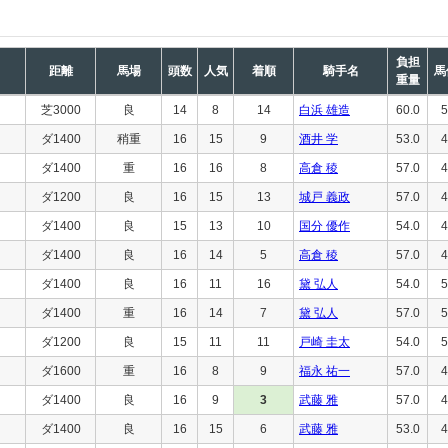
負担
距離
馬場
頭数
人気
着順
騎手名
馬
重量
芝3000
良
14
8
14
白浜 雄造
60.0
5
ダ1400
稍重
16
15
9
酒井 学
53.0
4
ダ1400
重
16
16
8
高倉 稜
57.0
4
ダ1200
良
16
15
13
城戸 義政
57.0
4
ダ1400
良
15
13
10
国分 優作
54.0
4
ダ1400
良
16
14
5
高倉 稜
57.0
4
ダ1400
良
16
11
16
黛 弘人
54.0
5
ダ1400
重
16
14
7
黛 弘人
57.0
5
ダ1200
良
15
11
11
戸崎 圭太
54.0
5
ダ1600
重
16
8
9
福永 祐一
57.0
4
ダ1400
良
16
9
3
武藤 雅
57.0
4
ダ1400
良
16
15
6
武藤 雅
53.0
4