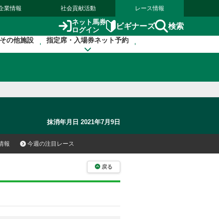
企業情報
社会貢献活動
レース情報
ネット馬券
検索
ビギナーズ
ログイン
その他施設
指定席・入場券ネット予約
抹消年月日 2021年7月9日
情報
今週の注目レース
戻る