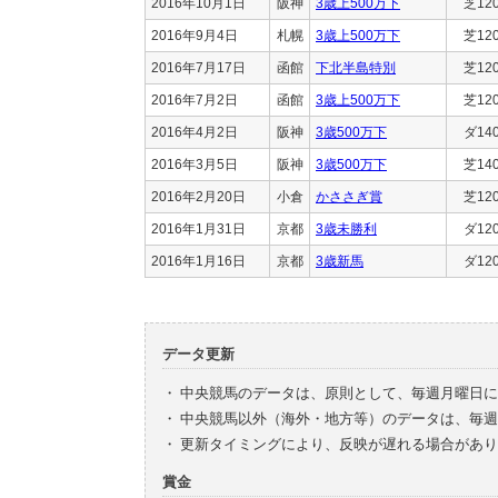
2016年10月1日
阪神
3歳上500万下
芝12
2016年9月4日
札幌
3歳上500万下
芝12
2016年7月17日
函館
下北半島特別
芝12
2016年7月2日
函館
3歳上500万下
芝12
2016年4月2日
阪神
3歳500万下
ダ14
2016年3月5日
阪神
3歳500万下
芝14
2016年2月20日
小倉
かささぎ賞
芝12
2016年1月31日
京都
3歳未勝利
ダ12
2016年1月16日
京都
3歳新馬
ダ12
データ更新
・
中央競馬のデータは、原則として、毎週月曜日に
・
中央競馬以外（海外・地方等）のデータは、毎週
・
更新タイミングにより、反映が遅れる場合があり
賞金