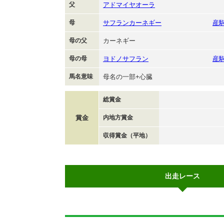
父
アドマイヤオーラ
母
サフランカーネギー
産
母の父
カーネギー
母の母
ヨドノサフラン
産
馬名意味
母名の一部+心臓
総賞金
賞金
内地方賞金
収得賞金（平地）
出走レース