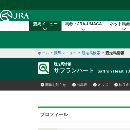
本文へ移動する
競馬メニュー
馬券・JRA-UMACA
ネット馬券
ホーム
>
競馬メニュー
>
競走馬検索
>
競走馬情報
競走馬情報
サフランハート
Saffron Heart
開催お知らせ
出馬表
オッズ
払戻金
プロフィール