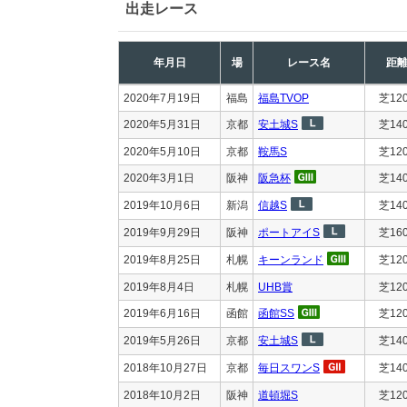
出走レース
年月日
場
レース名
距
2020年7月19日
福島
福島TVOP
芝12
2020年5月31日
京都
安土城S
芝14
2020年5月10日
京都
鞍馬S
芝12
2020年3月1日
阪神
阪急杯
芝14
2019年10月6日
新潟
信越S
芝14
2019年9月29日
阪神
ポートアイS
芝16
2019年8月25日
札幌
キーンランド
芝12
2019年8月4日
札幌
UHB賞
芝12
2019年6月16日
函館
函館SS
芝12
2019年5月26日
京都
安土城S
芝14
2018年10月27日
京都
毎日スワンS
芝14
2018年10月2日
阪神
道頓堀S
芝12