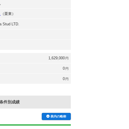
也
之
（栗東）
 Stud LTD.
1,629,000
円
0
円
0
円
条件別成績
表内の略称