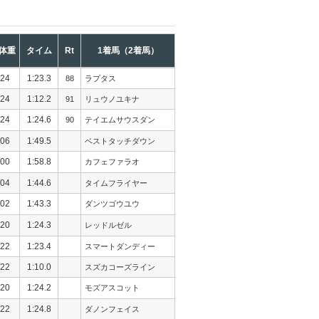
体重
タイム
Rt
1着馬（2着馬）
24
1:23.3
88
ラプタス
24
1:12.2
91
リュウノユキナ
24
1:24.6
90
テイエムサウスダン
06
1:49.5
ベストタッチダウン
00
1:58.8
カフェファラオ
04
1:44.6
タイムフライヤー
02
1:43.3
ダンツゴウユウ
20
1:24.3
レッドルゼル
22
1:23.4
スマートダンディー
22
1:10.0
スズカコーズライン
20
1:24.2
モズアスコット
22
1:24.8
ダノンフェイス