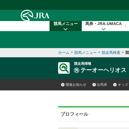
本文へ移動する
競馬メニュー
馬券・JRA-UMACA
ホーム
>
競馬メニュー
>
競走馬検索
>
競
競走馬情報
テーオーヘリオス
開催お知らせ
出馬表
オッズ
プロフィール