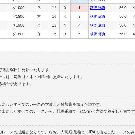
ダ1000
良
12
3
1
荻野 琢真
56.0
4
ダ1800
重
16
4
8
荻野 琢真
56.0
4
ダ1900
重
12
4
4
荻野 琢真
56.0
4
ダ1800
良
16
9
6
荻野 琢真
56.0
4
毎週月曜日に更新いたします。
ータは、毎週月・木・日曜日に更新いたします。
る場合があります。
で出走したすべてのレースの本賞金と付加賞を加えた額です。
外で出走したすべてのレースから、競馬番組で別に定める方法で算定した額です
のレースの成績となります。なお、人気順成績は、JRAで出走したレースの