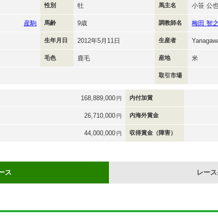
性別
牡
馬主名
小笹 公
産駒
馬齢
9歳
調教師名
梅田 智
生年月日
2012年5月11日
生産者
Yanagawa
毛色
鹿毛
産地
米
取引市場
168,889,000
内付加賞
円
26,710,000
内海外賞金
円
44,000,000
収得賞金（障害）
円
ース
レース