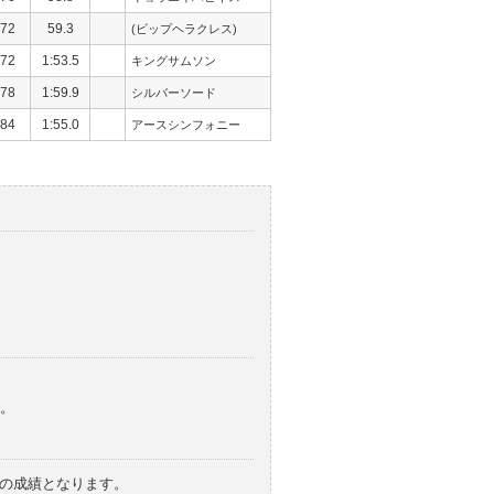
72
59.3
(ビップヘラクレス)
72
1:53.5
キングサムソン
78
1:59.9
シルバーソード
84
1:55.0
アースシンフォニー
。
みの成績となります。