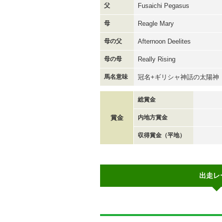
父
Fusaichi Pegasus
母
Reagle Mary
母の父
Afternoon Deelites
母の母
Really Rising
馬名意味
冠名+ギリシャ神話の太陽神
総賞金
賞金
内地方賞金
収得賞金（平地）
出走レ