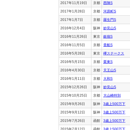
2017年11月19日
京都
西陣S
2017年1月28日
京都
河原町S
2017年1月7日
京都
羅生門S
2016年12月4日
阪神
妙見山S
2016年11月26日
東京
銀嶺S
2016年11月5日
京都
貴船S
2016年5月28日
東京
欅ステークス
2016年5月15日
京都
栗東S
2016年4月30日
京都
天王山S
2016年1月11日
京都
大和S
2015年12月26日
阪神
妙見山S
2015年10月25日
京都
大山崎特別
2015年9月26日
阪神
3歳上500万下
2015年9月12日
阪神
3歳上500万下
2015年7月26日
函館
3歳上500万下
2015年7月12日
函館
3歳上500万下