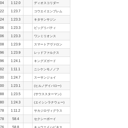
04
1:12.0
ディオスコリダー
22
1:23.7
コウエイエンブレム
24
1:23.3
キタサンサジン
06
1:23.3
ビッグリバティ
06
1:23.3
ワンミリオンス
08
1:23.9
スマートアヴァロン
96
1:23.9
レッドファルクス
96
1:24.1
キングズガード
02
1:11.1
ニシケンモノノフ
00
1:24.7
スーサンジョイ
00
1:23.1
(ヒルノデイバロー)
88
1:23.5
(サウススターマン)
80
1:24.3
(エイシンラナウェー)
78
1:11.2
サカジロヴィグラス
78
58.4
セクシーボーイ
76
58.8
キョウエイハピネス