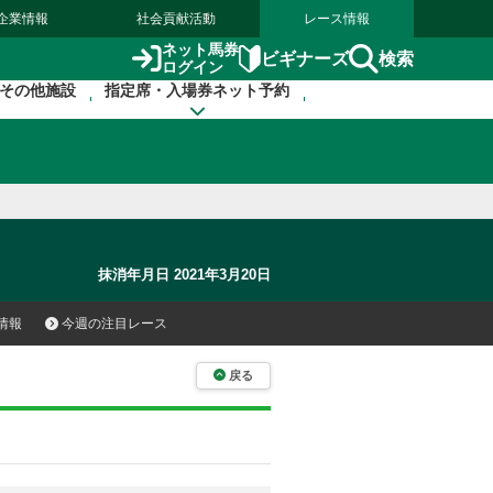
企業情報
社会貢献活動
レース情報
ネット馬券
検索
ビギナーズ
ログイン
その他施設
指定席・入場券ネット予約
抹消年月日 2021年3月20日
情報
今週の注目レース
戻る