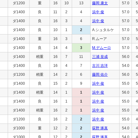
ダ1200
重
16
10
13
藤岡 康太
57.0
5
ダ1400
良
11
2
4
浜中 俊
57.0
5
ダ1400
良
16
3
4
浜中 俊
57.0
5
ダ1400
良
10
1
2
A.シュタルケ
57.0
5
ダ1400
重
16
3
6
R.ムーア
57.0
5
ダ1400
良
14
4
3
M.デムーロ
57.0
5
ダ1400
稍重
16
7
11
三浦 皇成
56.0
4
ダ1400
良
16
4
7
古川 吉洋
54.0
4
ダ1200
稍重
14
2
6
藤岡 佑介
56.0
5
ダ1400
良
15
2
9
浜中 俊
55.0
5
ダ1400
稍重
14
1
1
浜中 俊
56.0
5
ダ1400
良
16
1
1
浜中 俊
55.0
4
ダ1400
稍重
16
2
1
浜中 俊
55.0
4
ダ1200
良
16
2
2
浜中 俊
55.0
4
ダ1000
重
12
2
2
荻野 琢真
54.0
4
ダ1000
良
12
2
2
荻野 琢真
54.0
4