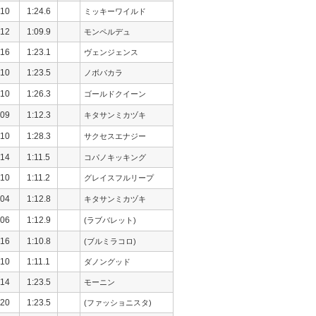
10
1:24.6
ミッキーワイルド
12
1:09.9
モンペルデュ
16
1:23.1
ヴェンジェンス
10
1:23.5
ノボバカラ
10
1:26.3
ゴールドクイーン
09
1:12.3
キタサンミカヅキ
10
1:28.3
サクセスエナジー
14
1:11.5
コパノキッキング
10
1:11.2
グレイスフルリープ
04
1:12.8
キタサンミカヅキ
06
1:12.9
(ラブバレット)
16
1:10.8
(ブルミラコロ)
10
1:11.1
ダノングッド
14
1:23.5
モーニン
20
1:23.5
(ファッショニスタ)