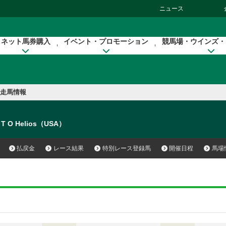
ニュース
ネット馬券購入
イベント・プロモーション
競馬場・ウインズ・
走馬情報
T O Helios（USA）
払戻金
レース結果
特別レース登録馬
開催日程
馬場