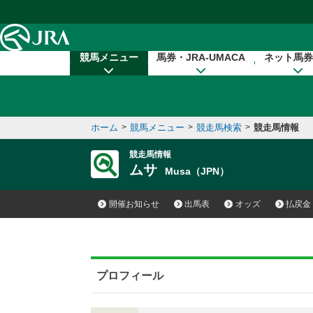
本文へ移動する
競馬メニュー
馬券・JRA-UMACA
ネット馬券
ホーム
>
競馬メニュー
>
競走馬検索
>
競走馬情報
競走馬情報
ムサ
Musa（JPN）
開催お知らせ
出馬表
オッズ
払戻金
プロフィール