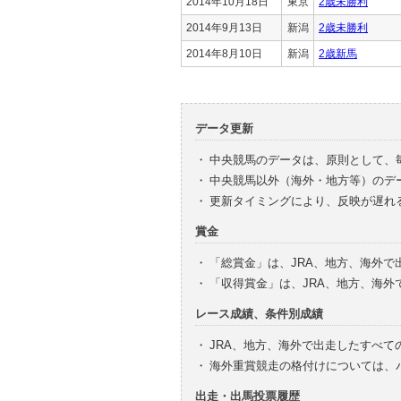
2014年10月18日
東京
2歳未勝利
2014年9月13日
新潟
2歳未勝利
2014年8月10日
新潟
2歳新馬
データ更新
・
中央競馬のデータは、原則として、
・
中央競馬以外（海外・地方等）のデ
・
更新タイミングにより、反映が遅れ
賞金
・
「総賞金」は、JRA、地方、海外
・
「収得賞金」は、JRA、地方、海
レース成績、条件別成績
・
JRA、地方、海外で出走したすべて
・
海外重賞競走の格付けについては、
出走・出馬投票履歴