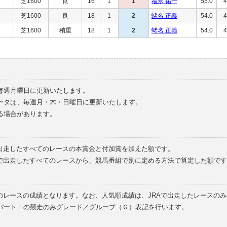
芝1600
良
16
1
1
福永 祐一
55.0
4
芝1600
良
18
1
2
蛯名 正義
54.0
4
芝1600
稍重
18
1
2
蛯名 正義
54.0
4
毎週月曜日に更新いたします。
ータは、毎週月・木・日曜日に更新いたします。
る場合があります。
で出走したすべてのレースの本賞金と付加賞を加えた額です。
外で出走したすべてのレースから、競馬番組で別に定める方法で算定した額です
のレースの成績となります。なお、人気順成績は、JRAで出走したレースの
パートⅠの競走のみグレード／グループ（Ｇ）表記を行います。