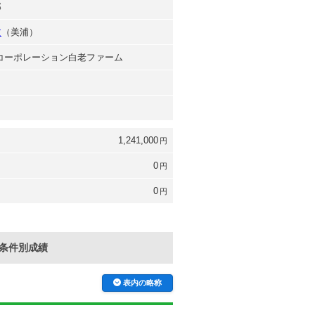
郎
文
（美浦）
台コーポレーション白老ファーム
1,241,000
円
0
円
0
円
条件別成績
表内の略称