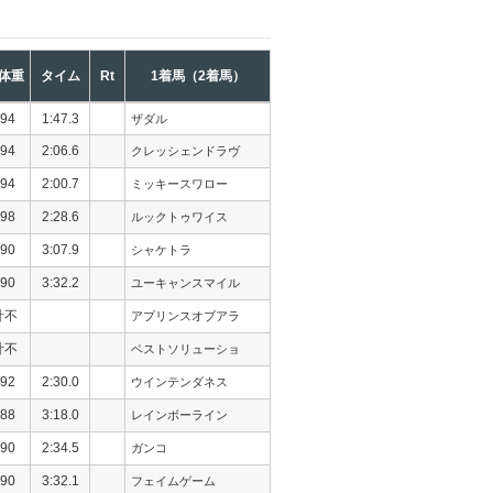
体重
タイム
Rt
1着馬（2着馬）
94
1:47.3
ザダル
94
2:06.6
クレッシェンドラヴ
94
2:00.7
ミッキースワロー
98
2:28.6
ルックトゥワイス
90
3:07.9
シャケトラ
90
3:32.2
ユーキャンスマイル
計不
アプリンスオブアラ
計不
ベストソリューショ
92
2:30.0
ウインテンダネス
88
3:18.0
レインボーライン
90
2:34.5
ガンコ
90
3:32.1
フェイムゲーム