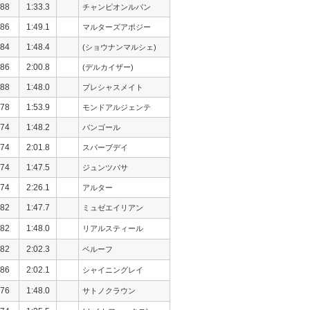
88
1:33.3
チャンピオンルパン
86
1:49.1
マルターズアポジー
84
1:48.4
(ショウナンマルシェ)
86
2:00.8
(デルカイザー)
88
1:48.0
プレシャスメイト
78
1:53.9
モンドアルジェンテ
74
1:48.2
バンゴール
74
2:01.8
スパーブデイ
74
1:47.5
ジュンツバサ
74
2:26.1
アルター
82
1:47.7
ミュゼエイリアン
82
1:48.0
リアルスティール
82
2:02.3
ベルーフ
86
2:02.1
シャイニングレイ
76
1:48.0
サトノクラウン