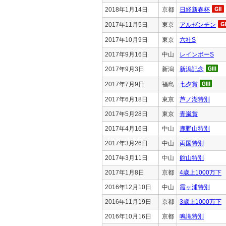
2018年1月14日
京都
日経新春杯
2017年11月5日
東京
アルゼンチン
2017年10月9日
東京
六社S
2017年9月16日
中山
レインボーS
2017年9月3日
新潟
新潟記念
2017年7月9日
福島
七夕賞
2017年6月18日
東京
芦ノ湖特別
2017年5月28日
東京
青嵐賞
2017年4月16日
中山
鹿野山特別
2017年3月26日
中山
両国特別
2017年3月11日
中山
館山特別
2017年1月8日
京都
4歳上1000万下
2016年12月10日
中山
霞ヶ浦特別
2016年11月19日
京都
3歳上1000万下
2016年10月16日
京都
鳴滝特別