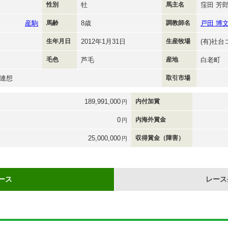
性別
牡
馬主名
窪田 芳
産駒
馬齢
8歳
調教師名
戸田 博
生年月日
2012年1月31日
生産牧場
(有)社
毛色
芦毛
産地
白老町
連想
取引市場
189,991,000
内付加賞
円
0
内海外賞金
円
25,000,000
収得賞金（障害）
円
ース
レース