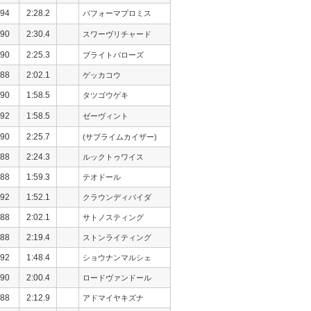
94
2:28.2
パフォーマプロミス
90
2:30.4
スワーヴリチャード
90
2:25.3
ブライトバローズ
88
2:02.1
ゲッカコウ
90
1:58.5
タツゴウゲキ
92
1:58.5
ゼーヴィント
90
2:25.7
(サブライムカイザー)
88
2:24.3
ルックトゥワイス
88
1:59.3
テオドール
92
1:52.1
クラウンディバイダ
88
2:02.1
サトノスティング
88
2:19.4
ストンライティング
92
1:48.4
ショウナンマルシェ
90
2:00.4
ロードヴァンドール
88
2:12.9
アドマイヤキズナ