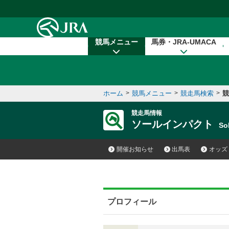
本文へ移動する
競馬メニュー
馬券・JRA-UMACA
ホーム
>
競馬メニュー
>
競走馬検索
>
競
競走馬情報
ソールインパクト
So
開催お知らせ
出馬表
オッズ
プロフィール