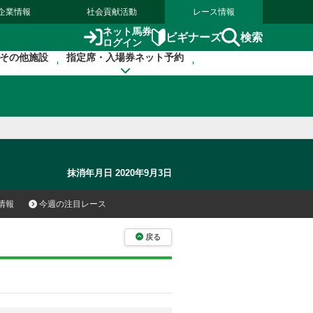
企業情報
社会貢献活動
レース情報
ネット馬券
検索
ビギナーズ
ログイン
その他施設
指定席・入場券ネット予約
抹消年月日 2020年9月3日
情報
今週の注目レース
戻る