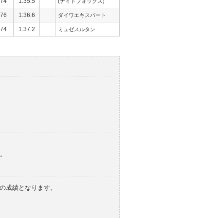
74
1:35.5
(ナイトフォックス)
76
1:36.6
ダイワエキスパート
74
1:37.2
ミュゼスルタン
。
みの成績となります。