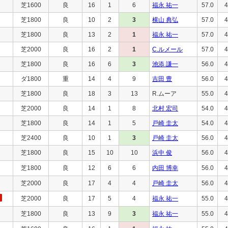
芝1600
良
16
1
6
福永 祐一
57.0
4
芝1800
良
10
2
3
横山 典弘
57.0
4
芝1800
良
13
2
1
福永 祐一
57.0
4
芝2000
良
16
2
1
C.ルメール
57.0
4
芝1800
良
16
6
3
池添 謙一
56.0
4
ダ1800
重
14
4
9
吉田 豊
56.0
4
芝1800
良
18
3
13
R.ムーア
55.0
4
芝2000
良
14
1
8
北村 宏司
54.0
4
芝1800
良
14
1
5
戸崎 圭太
54.0
4
芝2400
良
10
1
3
戸崎 圭太
56.0
4
芝1800
良
15
10
10
浜中 俊
56.0
4
芝1800
良
12
6
6
内田 博幸
56.0
4
芝2000
良
17
4
4
戸崎 圭太
56.0
4
芝2000
良
17
5
4
福永 祐一
55.0
4
芝1800
良
13
9
3
福永 祐一
55.0
4