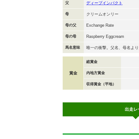
父
ディープインパクト
母
クリームオンリー
母の父
Exchange Rate
母の母
Raspberry Eggcream
馬名意味
唯一の衝撃。父名、母名より
総賞金
賞金
内地方賞金
収得賞金（平地）
出走レ