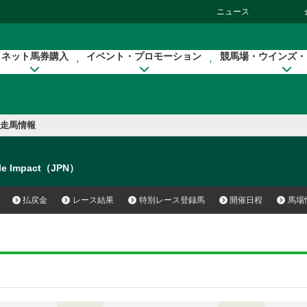
ニュース
ネット馬券購入
イベント・プロモーション
競馬場・ウインズ・
走馬情報
le Impact（JPN）
払戻金
レース結果
特別レース登録馬
開催日程
馬場