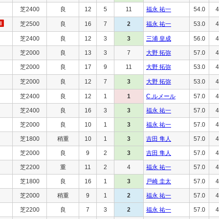
芝2400
良
12
5
11
福永 祐一
54.0
4
芝2500
良
16
7
2
福永 祐一
53.0
4
芝2400
良
12
3
3
三浦 皇成
56.0
4
芝2000
良
13
3
7
大野 拓弥
57.0
4
芝2000
良
17
9
11
大野 拓弥
53.0
4
芝2000
良
12
7
3
大野 拓弥
53.0
4
芝2400
良
12
1
1
C.ルメール
57.0
4
芝2400
良
16
3
3
福永 祐一
57.0
4
芝2000
良
10
1
3
福永 祐一
57.0
4
芝1800
稍重
10
1
3
吉田 隼人
57.0
4
芝2000
良
9
2
3
吉田 隼人
57.0
4
芝2200
重
11
2
4
福永 祐一
57.0
4
芝1800
良
16
1
3
戸崎 圭太
57.0
4
芝2000
稍重
9
1
2
福永 祐一
57.0
4
芝2200
良
7
3
2
福永 祐一
57.0
4