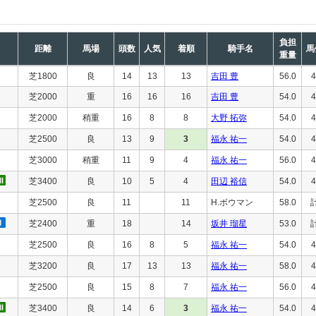
負担
距離
馬場
頭数
人気
着順
騎手名
馬
重量
芝1800
良
14
13
13
吉田 豊
56.0
4
芝2000
重
16
16
16
吉田 豊
54.0
4
芝2000
稍重
16
8
8
大野 拓弥
54.0
4
芝2500
良
13
9
3
福永 祐一
54.0
4
芝3000
稍重
11
9
4
福永 祐一
56.0
4
芝3400
良
10
5
4
田辺 裕信
54.0
4
芝2500
良
11
11
H.ボウマン
58.0
芝2400
重
18
14
坂井 瑠星
53.0
芝2500
良
16
8
5
福永 祐一
54.0
4
芝3200
良
17
13
13
福永 祐一
58.0
4
芝2500
良
15
8
7
福永 祐一
56.0
4
芝3400
良
14
6
3
福永 祐一
54.0
4