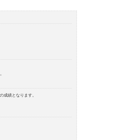
。
みの成績となります。