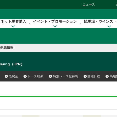
ニュース
ネット馬券購入
イベント・プロモーション
競馬場・ウインズ・
走馬情報
dering（JPN）
払戻金
レース結果
特別レース登録馬
開催日程
馬場