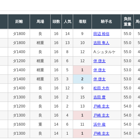
負担
距離
馬場
頭数
人気
着順
騎手名
馬
重量
ダ1800
良
16
14
9
田辺 裕信
55.0
5
ダ1800
稍重
16
13
10
吉田 隼人
55.0
5
ダ1400
良
16
8
12
A.シュタルケ
55.0
4
ダ1200
稍重
16
6
12
伴 啓太
53.0
4
ダ1400
稍重
16
5
1
伴 啓太
53.0
4
ダ1400
稍重
15
3
2
伴 啓太
53.0
4
ダ1400
良
16
12
9
松田 大作
55.0
4
ダ1300
良
16
2
15
吉田 豊
55.0
4
ダ1200
良
16
2
13
戸崎 圭太
54.0
4
ダ1300
良
16
4
1
戸崎 圭太
54.0
4
ダ1600
重
14
6
11
浜中 俊
54.0
4
ダ1300
良
14
1
1
戸崎 圭太
54.0
4