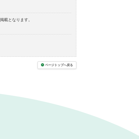
の掲載となります。
ページトップへ戻る