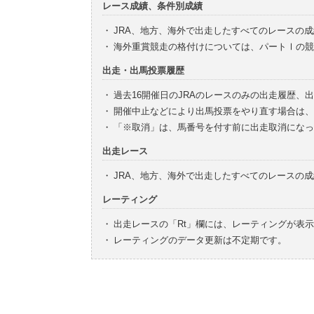
レース成績、条件別成績
・
JRA、地方、海外で出走したすべてのレースの
・
海外重賞競走の格付けについては、パートⅠの競
出走・出馬投票履歴
・
過去16開催日のJRAのレースのみの出走履歴、
・
開催中止などにより出馬投票をやり直す場合は、
・
「※取消」は、馬番号を付す前に出走取消になっ
出走レース
・
JRA、地方、海外で出走したすべてのレースの
レーティング
・
出走レースの「Rt」欄には、レーティングが表
・
レーティングのデータ更新は不定期です。