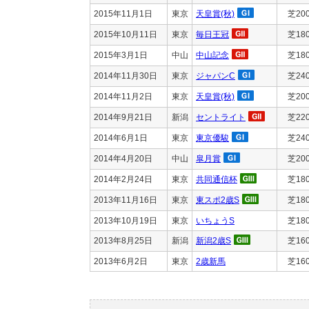
2015年11月1日
東京
天皇賞(秋)
芝20
2015年10月11日
東京
毎日王冠
芝18
2015年3月1日
中山
中山記念
芝18
2014年11月30日
東京
ジャパンC
芝24
2014年11月2日
東京
天皇賞(秋)
芝20
2014年9月21日
新潟
セントライト
芝22
2014年6月1日
東京
東京優駿
芝24
2014年4月20日
中山
皐月賞
芝20
2014年2月24日
東京
共同通信杯
芝18
2013年11月16日
東京
東スポ2歳S
芝18
2013年10月19日
東京
いちょうS
芝18
2013年8月25日
新潟
新潟2歳S
芝16
2013年6月2日
東京
2歳新馬
芝16