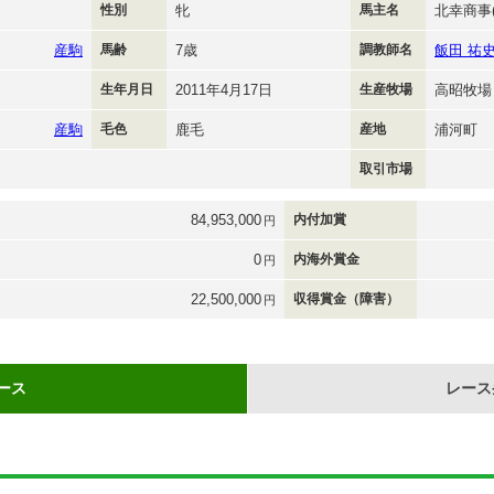
性別
牝
馬主名
北幸商事(
産駒
馬齢
7歳
調教師名
飯田 祐
生年月日
2011年4月17日
生産牧場
高昭牧場
産駒
毛色
鹿毛
産地
浦河町
取引市場
84,953,000
内付加賞
円
0
内海外賞金
円
22,500,000
収得賞金（障害）
円
ース
レース