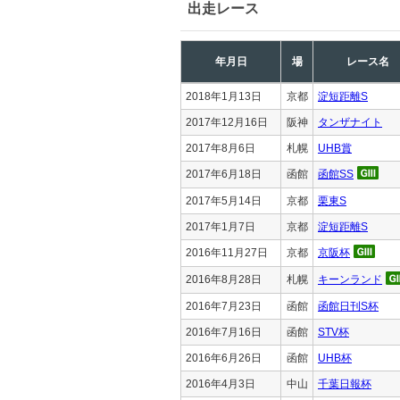
出走レース
年月日
場
レース名
2018年1月13日
京都
淀短距離S
2017年12月16日
阪神
タンザナイト
2017年8月6日
札幌
UHB賞
2017年6月18日
函館
函館SS
2017年5月14日
京都
栗東S
2017年1月7日
京都
淀短距離S
2016年11月27日
京都
京阪杯
2016年8月28日
札幌
キーンランド
2016年7月23日
函館
函館日刊S杯
2016年7月16日
函館
STV杯
2016年6月26日
函館
UHB杯
2016年4月3日
中山
千葉日報杯