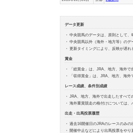
データ更新
・
中央競馬のデータは、原則として、
・
中央競馬以外（海外・地方等）のデ
・
更新タイミングにより、反映が遅れ
賞金
・
「総賞金」は、JRA、地方、海外
・
「収得賞金」は、JRA、地方、海
レース成績、条件別成績
・
JRA、地方、海外で出走したすべて
・
海外重賞競走の格付けについては、
出走・出馬投票履歴
・
過去16開催日のJRAのレースのみ
・
開催中止などにより出馬投票をやり