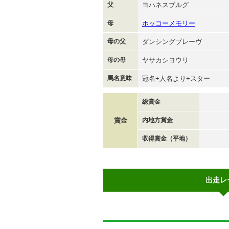
父
ヨハネスブルグ
母
ホッコーメモリー
母の父
ダンシングブレーヴ
母の母
ヤサカシヨウリ
馬名意味
冠名+人名より+スター
総賞金
賞金
内地方賞金
収得賞金（平地）
出走レ