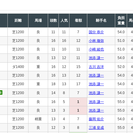
負担
距離
馬場
頭数
人気
着順
騎手名
馬
重量
芝1200
良
11
11
7
国分 恭介
54.0
4
芝1200
良
16
16
12
小林 徹弥
51.0
4
芝1200
良
11
10
11
小崎 綾也
51.0
4
芝1200
良
13
12
11
池添 謙一
54.0
4
ダ1400
重
16
12
15
古川 吉洋
52.0
4
芝1200
良
16
13
12
池添 謙一
54.0
4
芝1200
重
18
13
17
池添 謙一
54.0
4
芝1200
良
14
8
7
池添 謙一
54.0
4
芝1200
良
16
5
1
池添 謙一
55.0
4
芝1200
良
13
3
1
池添 謙一
55.0
4
芝1200
稍重
13
4
7
藤岡 佑介
54.0
4
芝1200
良
12
3
8
三浦 皇成
55.0
4