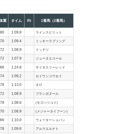
体重
タイム
Rt
1着馬（2着馬）
80
1:09.8
ラインスピリット
70
1:09.4
ミッキーラブソング
72
1:08.9
イッテツ
72
1:07.9
ジューヌエコール
66
1:24.8
サイタスリーレッド
74
1:09.2
セイウンコウセイ
78
1:13.0
ネロ
72
1:08.9
ブランボヌール
78
1:08.6
(モズハツコイ)
70
1:08.9
(メジャータイフーン)
66
1:10.0
ウォーターショパン
78
1:09.8
アルマエルナト