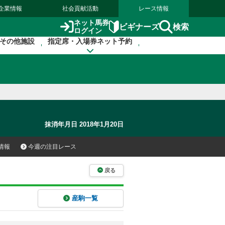
企業情報
社会貢献活動
レース情報
ネット馬券
検索
ビギナーズ
ログイン
その他施設
指定席・入場券ネット予約
抹消年月日 2018年1月20日
情報
今週の注目レース
戻る
産駒一覧