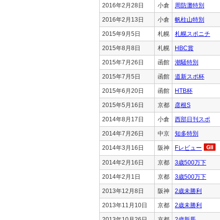
2016年2月28日
小倉
周防灘特別
2016年2月13日
小倉
帆柱山特別
2015年9月5日
札幌
札幌スポニチ
2015年8月8日
札幌
HBC賞
2015年7月26日
函館
潮騒特別
2015年7月5日
函館
道新スポ杯
2015年6月20日
函館
HTB杯
2015年5月16日
京都
彦根S
2014年8月17日
小倉
西部日刊スポ
2014年7月26日
中京
知多特別
2014年3月16日
阪神
Fレビュー
2014年2月16日
京都
3歳500万下
2014年2月1日
京都
3歳500万下
2013年12月8日
阪神
2歳未勝利
2013年11月10日
京都
2歳未勝利
2013年10月26日
京都
2歳新馬