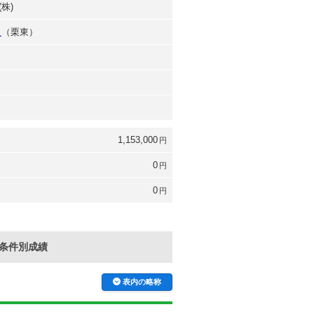
株)
史
（栗東）
1,153,000
円
0
円
0
円
条件別成績
表内の略称