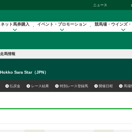
ニュース
ネット馬券購入
イベント・プロモーション
競馬場・ウインズ・
走馬情報
Hokko Sara Star（JPN）
払戻金
レース結果
特別レース登録馬
開催日程
馬場