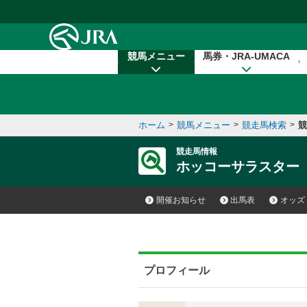
本文へ移動する
競馬メニュー
馬券・JRA-UMACA
ホーム
>
競馬メニュー
>
競走馬検索
>
競
競走馬情報
ホッコーサラスター
開催お知らせ
出馬表
オッズ
プロフィール