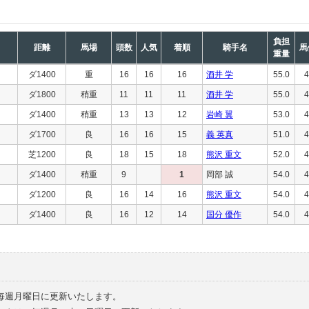
負担
距離
馬場
頭数
人気
着順
騎手名
馬
重量
ダ1400
重
16
16
16
酒井 学
55.0
4
ダ1800
稍重
11
11
11
酒井 学
55.0
4
ダ1400
稍重
13
13
12
岩崎 翼
53.0
4
ダ1700
良
16
16
15
義 英真
51.0
4
芝1200
良
18
15
18
熊沢 重文
52.0
4
ダ1400
稍重
9
1
岡部 誠
54.0
4
ダ1200
良
16
14
16
熊沢 重文
54.0
4
ダ1400
良
16
12
14
国分 優作
54.0
4
毎週月曜日に更新いたします。