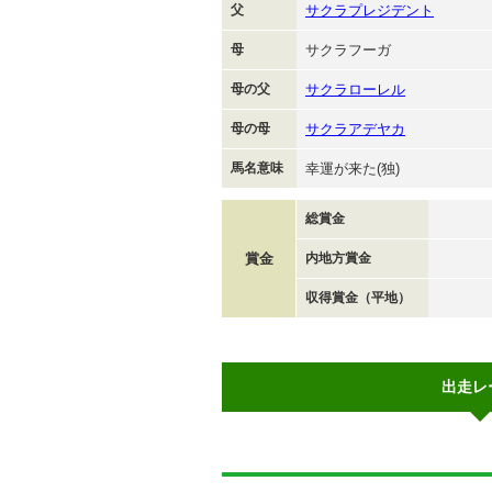
父
サクラプレジデント
母
サクラフーガ
母の父
サクラローレル
母の母
サクラアデヤカ
馬名意味
幸運が来た(独)
総賞金
賞金
内地方賞金
収得賞金（平地）
出走レ