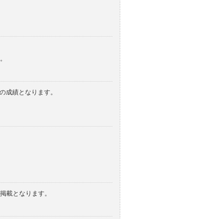
。
みの成績となります。
の掲載となります。