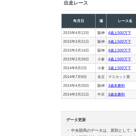
出走レース
年月日
場
レース名
2015年4月12日
阪神
4歳上500万下
2015年3月21日
阪神
4歳上500万下
2015年3月14日
阪神
4歳上500万下
2015年2月28日
小倉
4歳上500万下
2014年8月2日
小倉
3歳上500万下
2014年7月9日
名古
マスカット賞
2014年4月20日
阪神
3歳未勝利
2014年3月21日
中京
3歳未勝利
データ更新
・
中央競馬のデータは、原則として、